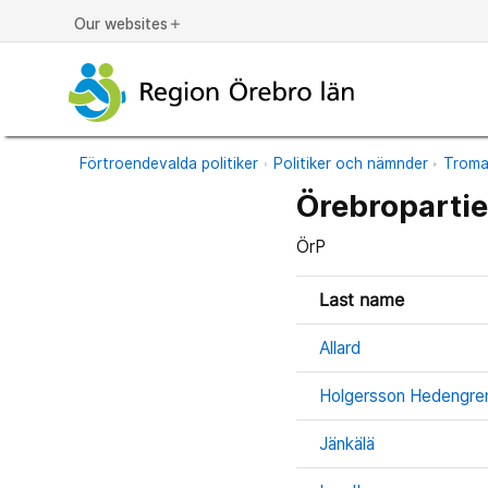
Our websites
add
Förtroendevalda politiker
Politiker och nämnder
Trom
Örebropartie
ÖrP
Last name
Allard
Holgersson Hedengre
Jänkälä