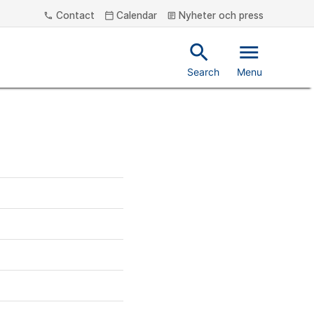
Contact
Calendar
Nyheter och press
phone
calendar_today
article
search
menu
Search
Menu