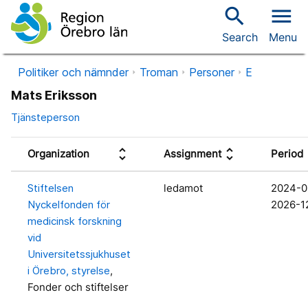
search
menu
Search
Menu
Politiker och nämnder
Troman
Personer
E
Mats Eriksson
Tjänsteperson
unfold_more
unfold_more
unf
Organization
Assignment
Period
Stiftelsen
ledamot
2024-0
Nyckelfonden för
2026-1
medicinsk forskning
vid
Universitetssjukhuset
i Örebro, styrelse
,
Fonder och stiftelser