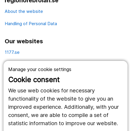
regionorebrolan.se
About the website
Handling of Personal Data
Our websites
1177.se
Länstrafiken
Manage your cookie settings
Vårdgivare
Cookie consent
Utveckling
We use web cookies for necessary
functionality of the website to give you an
improved experience. Additionally, with your
Follow us
consent, we are able to compile a set of
Facebook
statistic information to improve our website.