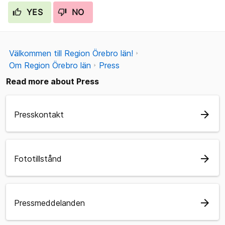
YES
NO
Välkommen till Region Örebro län!
Om Region Örebro län
Press
Read more about Press
arrow_forward
Presskontakt
arrow_forward
Fototillstånd
arrow_forward
Pressmeddelanden