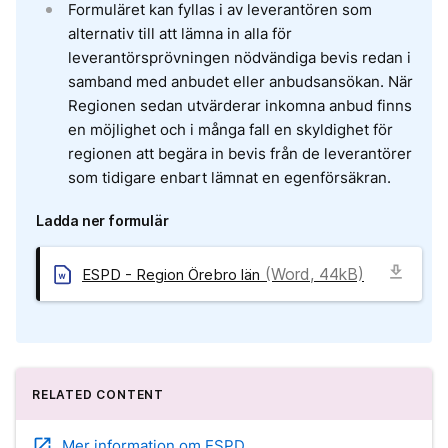
Formuläret kan fyllas i av leverantören som
alternativ till att lämna in alla för
leverantörsprövningen nödvändiga bevis redan i
samband med anbudet eller anbudsansökan. När
Regionen sedan utvärderar inkomna anbud finns
en möjlighet och i många fall en skyldighet för
regionen att begära in bevis från de leverantörer
som tidigare enbart lämnat en egenförsäkran.
Ladda ner formulär
download
(Word, 44kB)
ESPD - Region Örebro län
RELATED CONTENT
open_in_new
Mer information om ESPD