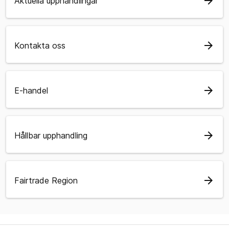
arrow_forward
Aktuella upphandlingar
arrow_forward
Kontakta oss
arrow_forward
E-handel
arrow_forward
Hållbar upphandling
arrow_forward
Fairtrade Region