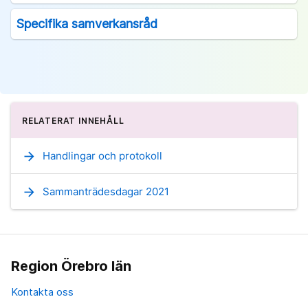
Specifika samverkansråd
RELATERAT INNEHÅLL
arrow_forward
Handlingar och protokoll
arrow_forward
Sammanträdesdagar 2021
Region Örebro län
Kontakta oss