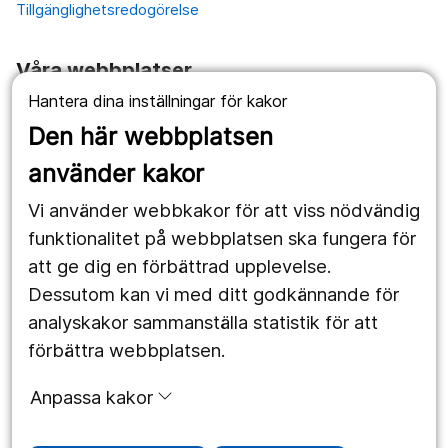
Tillgänglighetsredogörelse
Våra webbplatser
Hantera dina inställningar för kakor
1177.se
Den här webbplatsen
Länstrafiken
använder kakor
Vårdgivare
Vi använder webbkakor för att viss nödvändig
Utveckling
funktionalitet på webbplatsen ska fungera för
att ge dig en förbättrad upplevelse.
Dessutom kan vi med ditt godkännande för
Följ oss
analyskakor sammanställa statistik för att
Facebook
förbättra webbplatsen.
Instagram
portrait
Anpassa kakor
LinkedIn
work_outline