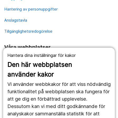
Hantering av personuppgifter
Anslagstavla
Tillgänglighetsredogörelse
Våra webbplatser
Hantera dina inställningar för kakor
1177.se
Den här webbplatsen
Länstrafiken
använder kakor
Vårdgivare
Vi använder webbkakor för att viss nödvändig
Utveckling
funktionalitet på webbplatsen ska fungera för
att ge dig en förbättrad upplevelse.
Dessutom kan vi med ditt godkännande för
Följ oss
analyskakor sammanställa statistik för att