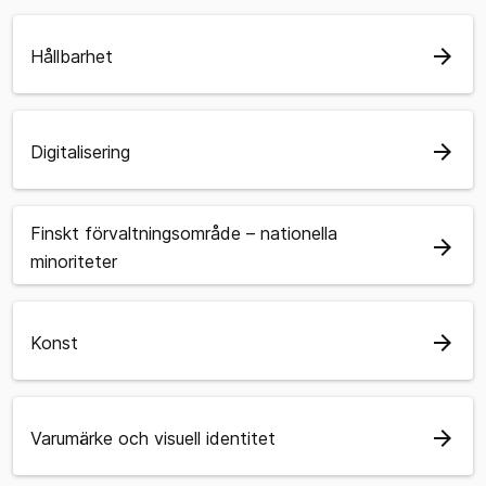
arrow_forward
Hållbarhet
arrow_forward
Digitalisering
Finskt förvaltningsområde – nationella
arrow_forward
minoriteter
arrow_forward
Konst
arrow_forward
Varumärke och visuell identitet