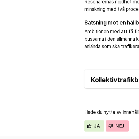
Resenärernas nöjdhet med
minskning med två proce
Satsning mot en hållb
Ambitionen med att få fle
bussarna i den allmänna 
anlända som ska trafiker
Kollektivtrafi
Hade du nytta av innehål
JA
NEJ