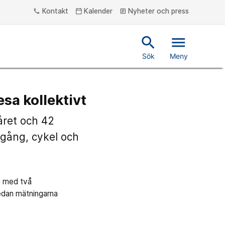
Kontakt
Kalender
Nyheter och press
phone
calendar_today
article
search
menu
Sök
Meny
esa kollektivt
året och 42
 gång, cykel och
ng med två
edan mätningarna