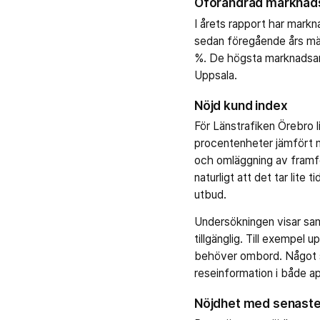
Oförändrad marknads
I årets rapport har mark
sedan föregående års mät
%. De högsta marknadsand
Uppsala.
Nöjd kund index
För Länstrafiken Örebro 
procentenheter jämfört m
och omläggning av framfö
naturligt att det tar lite
utbud.
Undersökningen visar sam
tillgänglig. Till exempel
behöver ombord. Något so
reseinformation i både ap
Nöjdhet med senaste