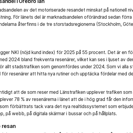
andel i Örebro län
nadsandelen av det motoriserade resandet minskat på nationell 
ning. För länets del är marknadsandelen oförändrad sedan förra å
elarna återfinns i de tre storstadsregionerna (Stockholm, Göt
ligger NKI (nöjd kund index) för 2025 på 55 procent. Det är en f
ed 2024 bland frekventa resenärer, vilket kan ses i ljuset av d
r allt stadstrafiken som genomfördes under 2024. Som vi alla st
 tid för resenärer att hitta nya rutiner och upptäcka fördelar med 
tidigt att de som reser med Länstrafiken upplever trafiken so
 upplever 78 % av resenärerna i länet att de i hög grad får den in
m förbättrats tack vara det nya realtidssystemet som erbjuder
p, på webb, på digitala skärmar i bussar och på hållplats.
 resan