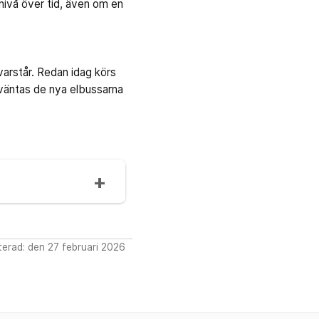
nivå över tid, även om en
varstår. Redan idag körs
rväntas de nya elbussarna
erad: den 27 februari 2026