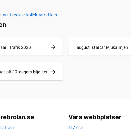
Vi utvecklar kollektivtrafiken
ken
arrow_forward
ssar i trafik 2026
I augusti startar Mjuka linjen
arrow_forward
set på 30-dagars biljetter
rebrolan.se
Våra webbplatser
latsen
1177.se