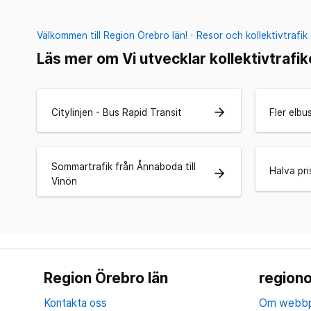
Välkommen till Region Örebro län!
Resor och kollektivtrafik
Läs mer om Vi utvecklar kollektivtrafi
arrow_forward
Citylinjen - Bus Rapid Transit
Fler elbu
Sommartrafik från Ånnaboda till
Halva pri
arrow_forward
Vinön
Region Örebro län
regiono
Kontakta oss
Om webbp