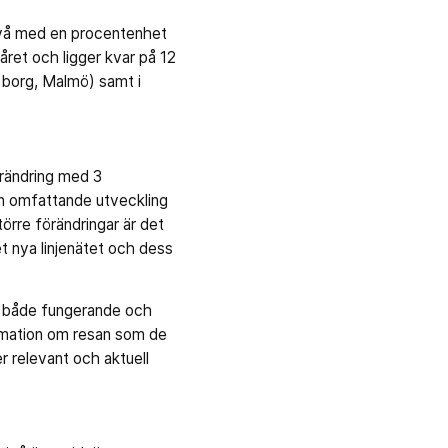
nivå med en procentenhet
ret och ligger kvar på 12
eborg, Malmö) samt i
örändring med 3
en omfattande utveckling
örre förändringar är det
det nya linjenätet och dess
m både fungerande och
formation om resan som de
 relevant och aktuell