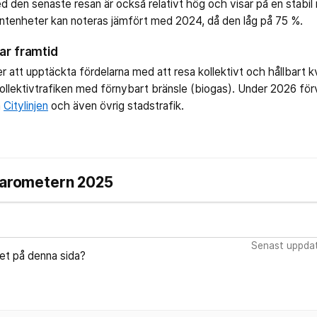
 den senaste resan är också relativt hög och visar på en stabil 
ntenheter kan noteras jämfört med 2024, då den låg på 75 %.
ar framtid
r att upptäckta fördelarna med att resa kollektivt och hållbart k
kollektivtrafiken med förnybart bränsle (biogas). Under 2026 fö
a
Citylinjen
och även övrig stadstrafik.
kbarometern 2025
Senast uppdat
let på denna sida?