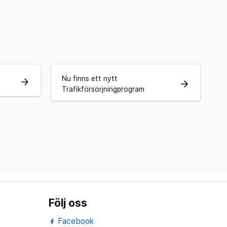
Nu finns ett nytt
arrow_forward
arrow_forward
Trafikförsörjningprogram
Följ oss
Facebook