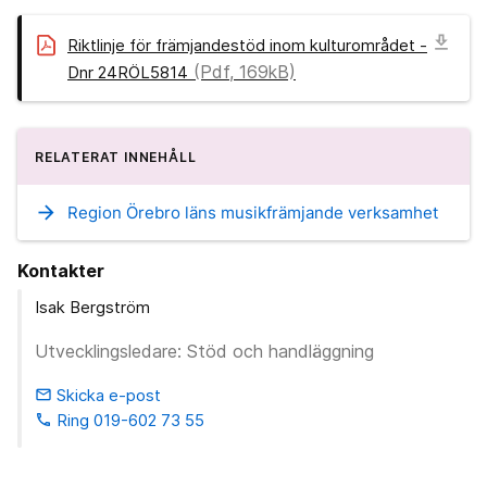
download
Riktlinje för främjandestöd inom kulturområdet -
(Pdf, 169kB)
Dnr 24RÖL5814
RELATERAT INNEHÅLL
arrow_forward
Region Örebro läns musikfrämjande verksamhet
Kontakter
Isak Bergström
Utvecklingsledare: Stöd och handläggning
Skicka e-post
email
Ring 019-602 73 55
phone