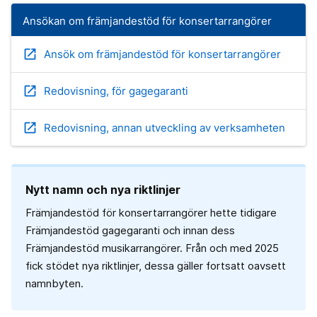
Ansökan om främjandestöd för konsertarrangörer
open_in_new
Ansök om främjandestöd för konsertarrangörer
open_in_new
Redovisning, för gagegaranti
open_in_new
Redovisning, annan utveckling av verksamheten
Nytt namn och nya riktlinjer
Främjandestöd för konsertarrangörer hette tidigare
Främjandestöd gagegaranti och innan dess
Främjandestöd musikarrangörer. Från och med 2025
fick stödet nya riktlinjer, dessa gäller fortsatt oavsett
namnbyten.