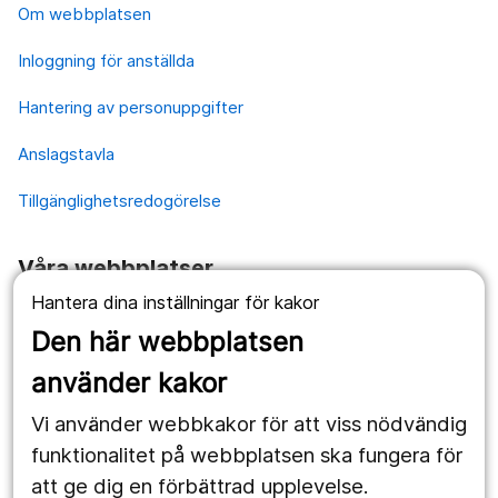
Om webbplatsen
Inloggning för anställda
Hantering av personuppgifter
Anslagstavla
Tillgänglighetsredogörelse
Våra webbplatser
Hantera dina inställningar för kakor
1177.se
Den här webbplatsen
Länstrafiken
använder kakor
Vårdgivare
Vi använder webbkakor för att viss nödvändig
Utveckling
funktionalitet på webbplatsen ska fungera för
att ge dig en förbättrad upplevelse.