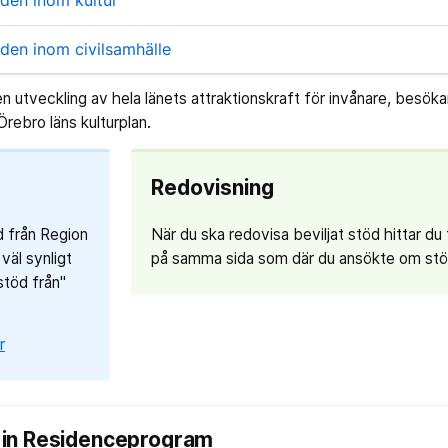
öden inom kultur
öden inom civilsamhälle
n utveckling av hela länets attraktionskraft för invånare, besök
rebro läns kulturplan.
Redovisning
 från Region
När du ska redovisa beviljat stöd hittar du
väl synligt
på samma sida som där du ansökte om stö
töd från"
r
st in Residenceprogram