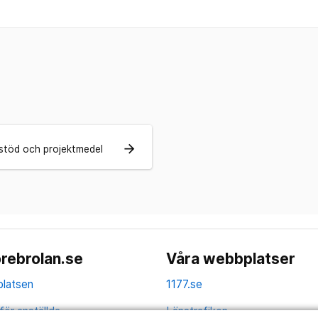
arrow_forward
stöd och projektmedel
rebrolan.se
Våra webbplatser
latsen
1177.se
för anställda
Länstrafiken