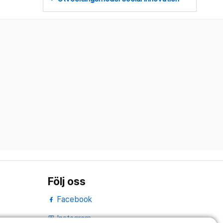
Följ oss
Facebook
Instagram
portrait