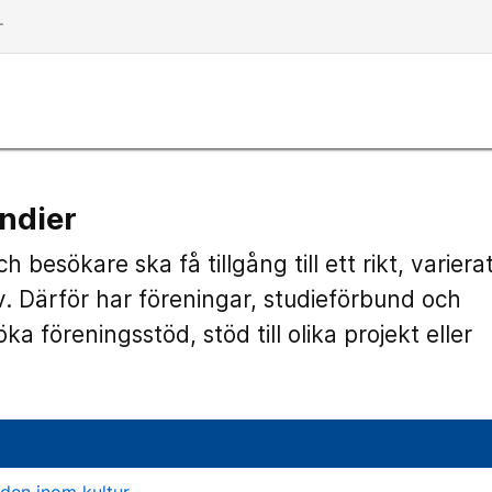
dd
endier
h besökare ska få tillgång till ett rikt, variera
liv. Därför har föreningar, studieförbund och
ka föreningsstöd, stöd till olika projekt eller