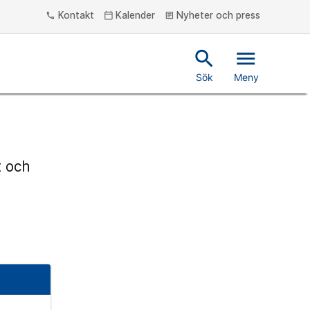
Kontakt
Kalender
Nyheter och press
phone
calendar_today
article
search
menu
Sök
Meny
t och