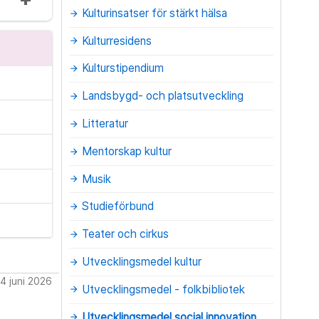
Kulturinsatser för stärkt hälsa
arrow_forward
Kulturresidens
arrow_forward
Kulturstipendium
arrow_forward
Landsbygd- och platsutveckling
arrow_forward
Litteratur
arrow_forward
Mentorskap kultur
arrow_forward
Musik
arrow_forward
Studieförbund
arrow_forward
Teater och cirkus
arrow_forward
Utvecklingsmedel kultur
arrow_forward
4 juni 2026
Utvecklingsmedel - folkbibliotek
arrow_forward
Utvecklingsmedel social innovation
arrow_forward