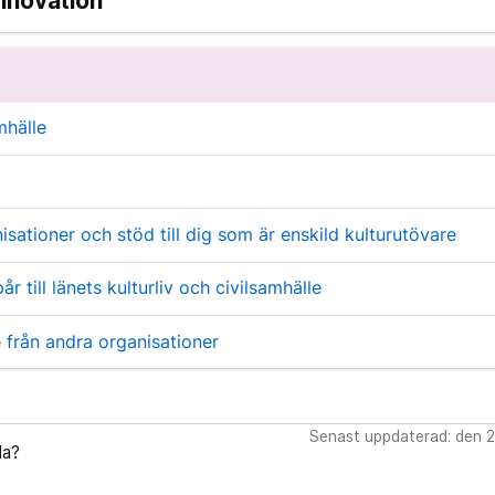
nnovation
mhälle
isationer och stöd till dig som är enskild kulturutövare
r till länets kulturliv och civilsamhälle
le från andra organisationer
Senast uppdaterad: den 2
da?