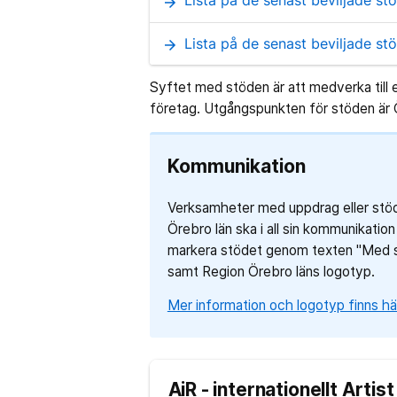
Lista på de senast beviljade st
arrow_forward
Lista på de senast beviljade st
arrow_forward
Syftet med stöden är att medverka till e
företag. Utgångspunkten för stöden är Ö
Kommunikation
Verksamheter med uppdrag eller stöd
Örebro län ska i all sin kommunikation 
markera stödet genom texten "Med s
samt Region Örebro läns logotyp.
Mer information och logotyp finns hä
AiR - internationellt Arti