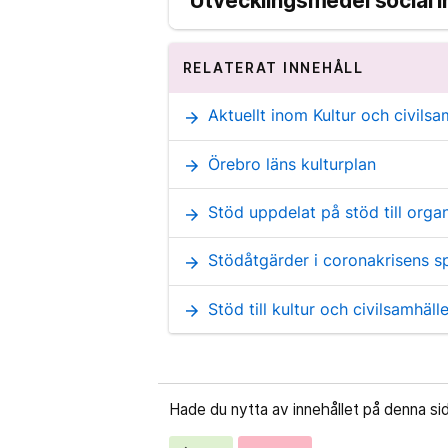
Utvecklingsmedel social i
RELATERAT INNEHÅLL
Aktuellt inom Kultur och civilsa
arrow_forward
Örebro läns kulturplan
arrow_forward
Stöd uppdelat på stöd till organ
arrow_forward
Stödåtgärder i coronakrisens spå
arrow_forward
Stöd till kultur och civilsamhäl
arrow_forward
Hade du nytta av innehållet på denna si