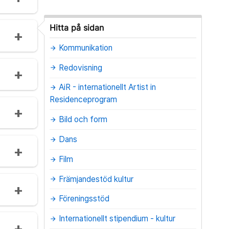
Hitta på sidan
Kommunikation
arrow_forward
Redovisning
arrow_forward
AiR - internationellt Artist in
arrow_forward
Residenceprogram
Bild och form
arrow_forward
Dans
arrow_forward
Film
arrow_forward
Främjandestöd kultur
arrow_forward
Föreningsstöd
arrow_forward
Internationellt stipendium - kultur
arrow_forward