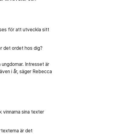
es för att utveckla sitt
r det ordet hos dig?
h ungdomar. Intresset är
n även i år, säger Rebecca
k vinnarna sina texter
artexterna är det