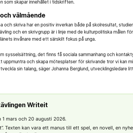
 som skapar innehållet i tidskriften.
t och välmående
läsa och skriva har en positiv inverkan både på skolresultat, stud
tävling och en skrivgrupp är i linje med de kulturpolitiska målen fö
 länets invånare med ett särskilt fokus på unga.
am sysselsättning, det finns få sociala sammanhang och kontakty
t uppmuntra och skapa mötesplatser för skrivande tror vi kan 
tveckla sin talang, säger Johanna Berglund, utvecklingsledare lit
ävlingen Writeit
 1 mars och 20 augusti 2026.
t”. Texten kan vara ett manus till ett spel, en novell, en nyhe