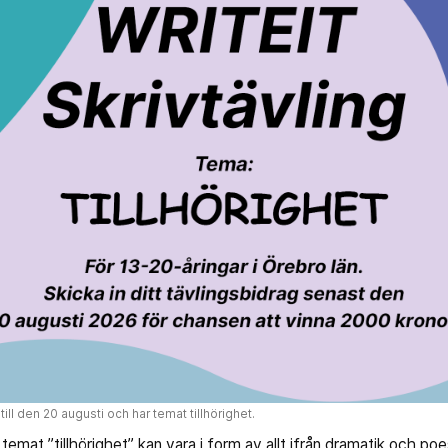
till den 20 augusti och har temat tillhörighet.
mat ”tillhörighet” kan vara i form av allt ifrån dramatik och poesi