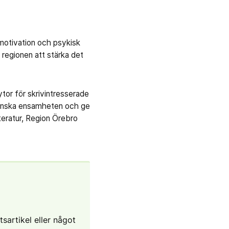
iemotivation och psykisk
r regionen att stärka det
tor för skrivintresserade
minska ensamheten och ge
teratur, Region Örebro
tsartikel eller något