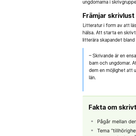
ungdomarna i skrivgruppen
Främjar skrivlus
Litteratur i form av att 
hälsa. Att starta en skriv
litterära skapandet bland
– Skrivande är en ens
barn och ungdomar. At
dem en möjlighet att u
län.
Fakta om skrivt
Pågår mellan den
Tema ”tillhörighe