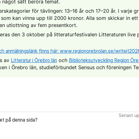
 något sätt beröra temat.
erskategorier för tävlingen: 13–16 år och 17–20 år. I varje
 som kan vinna upp till 2000 kronor. Alla som skickar in ett
n utlottning av fem presentkort.
ras den 3 oktober på litteraturfestivalen Litteraturen live p
ch anmälningslänk finns här: www.regionorebrolan.se/writeit202
as av
Litteratur i Örebro län
och
Biblioteksutveckling Region Öre
ken i Örebro län, studieförbundet Sensus och föreningen T
Senast up
let på denna sida?