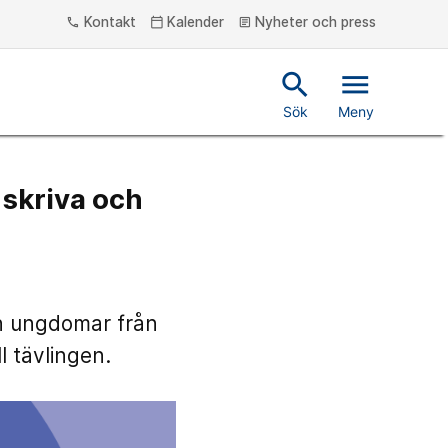
Kontakt
Kalender
Nyheter och press
phone
calendar_today
article
search
menu
Sök
Meny
 skriva och
och ungdomar från
l tävlingen.