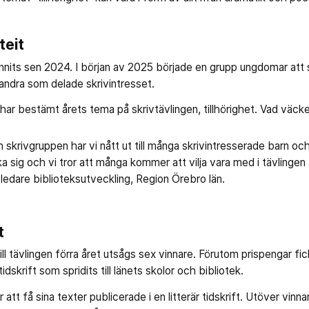
teit
funnits sen 2024. I början av 2025 började en grupp ungdomar att s
andra som delade skrivintresset.
ar bestämt årets tema på skrivtävlingen, tillhörighet. Vad väcke
skrivgruppen har vi nått ut till många skrivintresserade barn oc
cka sig och vi tror att många kommer att vilja vara med i tävlinge
ledare biblioteksutveckling, Region Örebro län.
t
ll tävlingen förra året utsågs sex vinnare. Förutom prispengar fic
tidskrift som spridits till länets skolor och bibliotek.
att få sina texter publicerade i en litterär tidskrift. Utöver vinn