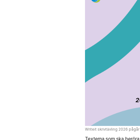
Writeit skrivtävling 2026 pågår 
Texterna som ska beröra te