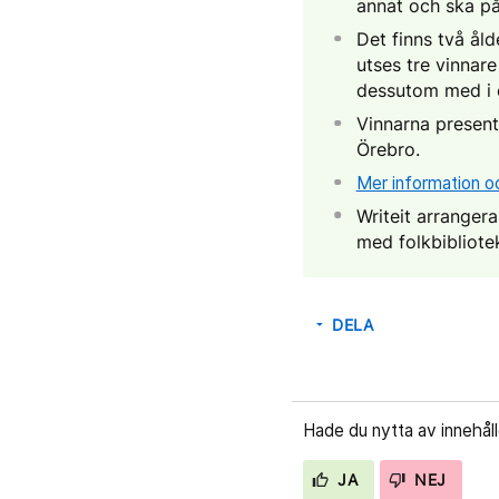
annat och ska på
Det finns två åld
utses tre vinnare
dessutom med i e
Vinnarna presente
Örebro.
Mer information o
Writeit arranger
med folkbibliote
DELA
arrow_drop_down
Hade du nytta av innehål
JA
NEJ