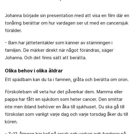
Johanna började sin presentation med att visa en film där en
tonåring berättar om hur vardagen ser ut med en cancersjuk
förälder.
- Barn har jättetentakler som känner av stämningen i
familjen. De märker direkt när något förändras, säger
Johanna. Och det finns sätt att berätta.
Olika behov i olika åldrar
Ett spädbarn kan du ta i famnen, gråta och berätta om oron.
Förskolebarn vill veta hur det påverkar dem. Mamma eller
pappa har fått en sjukdom som heter cancer. Den smittar
inte men ibland behöver en åka till sjukhuset. Du ska gå till
förskolan som vanligt varje dag och varje torsdag åker du till
kören.
- 7-12-åringen har koll på orsak och verkan och funderar på