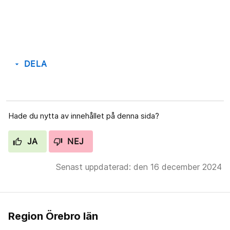
DELA
arrow_drop_down
Hade du nytta av innehållet på denna sida?
JA
NEJ
Senast uppdaterad: den 16 december 2024
Region Örebro län