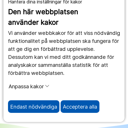
Hantera dina inställningar för kakor
1177.se
Den här webbplatsen
Länstrafiken
använder kakor
Vårdgivare
Vi använder webbkakor för att viss nödvändig
Utveckling
funktionalitet på webbplatsen ska fungera för
att ge dig en förbättrad upplevelse.
Dessutom kan vi med ditt godkännande för
Följ oss
analyskakor sammanställa statistik för att
Facebook
förbättra webbplatsen.
Instagram
portrait
Anpassa kakor
LinkedIn
work_outline
Endast nödvändiga
Acceptera alla