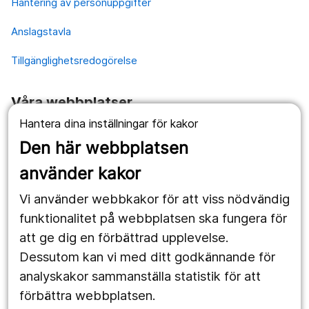
Hantering av personuppgifter
Anslagstavla
Tillgänglighetsredogörelse
Våra webbplatser
Hantera dina inställningar för kakor
1177.se
Den här webbplatsen
Länstrafiken
använder kakor
Vårdgivare
Vi använder webbkakor för att viss nödvändig
Utveckling
funktionalitet på webbplatsen ska fungera för
att ge dig en förbättrad upplevelse.
Dessutom kan vi med ditt godkännande för
Följ oss
analyskakor sammanställa statistik för att
Facebook
förbättra webbplatsen.