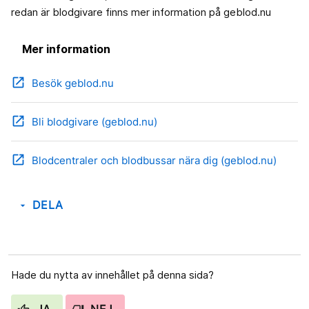
redan är blodgivare finns mer information på geblod.nu
Mer information
open_in_new
Besök geblod.nu
open_in_new
Bli blodgivare (geblod.nu)
open_in_new
Blodcentraler och blodbussar nära dig (geblod.nu)
DELA
arrow_drop_down
Hade du nytta av innehållet på denna sida?