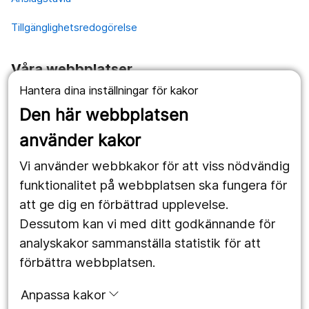
Tillgänglighetsredogörelse
Våra webbplatser
Hantera dina inställningar för kakor
1177.se
Den här webbplatsen
Länstrafiken
använder kakor
Vårdgivare
Vi använder webbkakor för att viss nödvändig
Utveckling
funktionalitet på webbplatsen ska fungera för
att ge dig en förbättrad upplevelse.
Dessutom kan vi med ditt godkännande för
Följ oss
analyskakor sammanställa statistik för att
Facebook
förbättra webbplatsen.
Instagram
portrait
Anpassa kakor