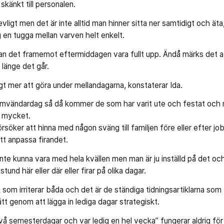
känkt till personalen.
revligt men det är inte alltid man hinner sitta ner samtidigt och ä
ig en tugga mellan varven helt enkelt.
å kan det framemot eftermiddagen vara fullt upp. Ändå märks det 
länge det går.
gt mer att göra under mellandagarna, konstaterar Ida.
vändardag så då kommer de som har varit ute och festat och ra
för mycket.
öker att hinna med någon sväng till familjen före eller efter job
att anpassa firandet.
t inte kunna vara med hela kvällen men man är ju inställd på det och a
tund här eller där eller firar på olika dagar.
som irriterar båda och det är de ständiga tidningsartiklarna so
ätt genom att lägga in lediga dagar strategiskt.
två semesterdagar och var ledig en hel vecka” fungerar aldrig fö