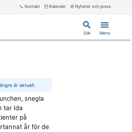
Kontakt
Kalender
Nyheter och press
phone
calendar_today
article
search
menu
Sök
Meny
ngre är aktuell.
lunchen, snegla
n tar Ida
ienter på
rtannat år för de