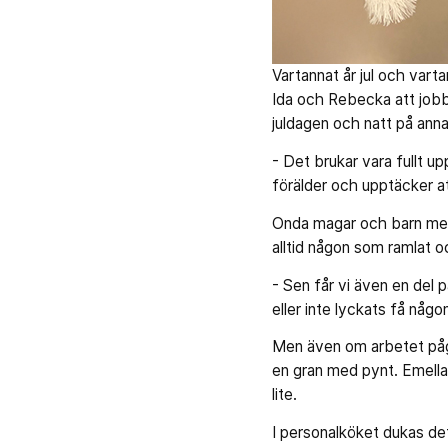
Vartannat år jul och vart
Ida och Rebecka att jobba
juldagen och natt på anna
- Det brukar vara fullt u
förälder och upptäcker at
Onda magar och barn med 
alltid någon som ramlat oc
- Sen får vi även en del 
eller inte lyckats få någ
Men även om arbetet pågå
en gran med pynt. Emellan
lite.
I personalköket dukas det