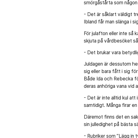
smörgåstårta som någon s
- Det är såklart väldigt t
Ibland får man slänga i s
För julafton eller inte s
skjuta på vårdbesöket så 
- Det brukar vara betydli
Juldagen är dessutom hem
sig eller bara fått i sig 
Både Ida och Rebecka förs
deras anhöriga vana vid 
- Det är inte alltid kul at
samtidigt. Många firar en s
Däremot finns det en sak 
sin julledighet på bästa s
- Rubriker som ”Lägg in 