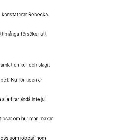
ta, konstaterar Rebecka.
att många försöker att
mlat omkull och slagit
bet. Nu för tiden är
lla firar ändå inte jul
m tipsar om hur man maxar
r oss som jobbar inom