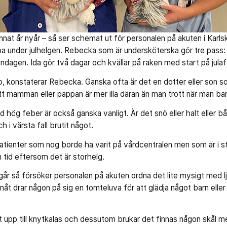
annat år nyår – så ser schemat ut för personalen på akuten i Karl
 under julhelgen. Rebecka som är undersköterska gör tre pass: d
ndagen. Ida gör två dagar och kvällar på raken med start på jula
pp, konstaterar Rebecka. Ganska ofta är det en dotter eller son s
t mamman eller pappan är mer illa däran än man trott när man bar
hög feber är också ganska vanligt. Är det snö eller halt eller
h i värsta fall brutit något.
patienter som nog borde ha varit på vårdcentralen men som är i sta
on tid eftersom det är storhelg.
r så försöker personalen på akuten ordna det lite mysigt med lj
åt drar någon på sig en tomteluva för att glädja något barn elle
 upp till knytkalas och dessutom brukar det finnas någon skål me