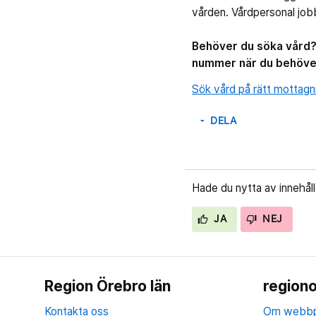
vården. Vårdpersonal jobb
Behöver du söka vård? 
nummer när du behöve
Sök vård på rätt mottagn
DELA
arrow_drop_down
Hade du nytta av innehål
JA
NEJ
Region Örebro län
regiono
Kontakta oss
Om webbp