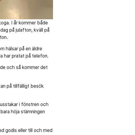
skoga. I år kommer både
ag på julafton, kväll på
fton.
om hälsar på en äldre
a har pratat på telefon.
 både och så kommer det
n på tillfälligt besök
usstakar i fönstren och
r bara höja stämningen
d godis eller till och med