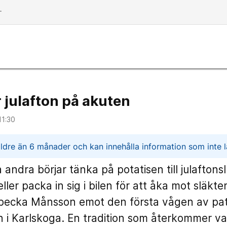
dd
r julafton på akuten
11:30
n
ldre än 6 månader och kan innehålla information som inte lä
ndra börjar tänka på potatisen till julaftons
ller packa in sig i bilen för att åka mot släkte
becka Månsson emot den första vågen av pat
i Karlskoga. En tradition som återkommer va