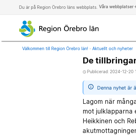
Våra webbplatser
a
Du är på Region Örebro läns webbplats.
Välkommen till Region Örebro län!
Aktuellt och nyheter
De tillbringa
Publicerad: 2024-12-20 
access_time
informatio
Denna nyhet är ä
Lagom när många a
mot julklapparna e
Heikkinen och Re
akutmottagningen 