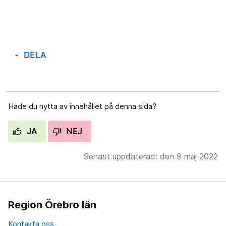
DELA
arrow_drop_down
Hade du nytta av innehållet på denna sida?
JA
NEJ
Senast uppdaterad: den 9 maj 2022
Region Örebro län
Kontakta oss