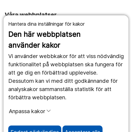
Våra webbplatser
Hantera dina inställningar för kakor
1177.se
Den här webbplatsen
Länstrafiken
använder kakor
Vårdgivare
Vi använder webbkakor för att viss nödvändig
Utveckling
funktionalitet på webbplatsen ska fungera för
att ge dig en förbättrad upplevelse.
Dessutom kan vi med ditt godkännande för
Följ oss
analyskakor sammanställa statistik för att
Facebook
förbättra webbplatsen.
Instagram
portrait
Anpassa kakor
LinkedIn
work_outline