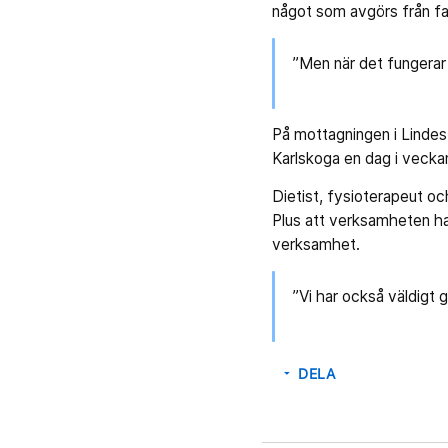
något som avgörs från fall
”Men när det fungerar
På mottagningen i Lindes
Karlskoga en dag i veck
Dietist, fysioterapeut oc
Plus att verksamheten h
verksamhet.
”Vi har också väldigt
DELA
arrow_drop_down