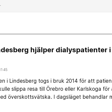
dd
ndesberg hjälper dialyspatienter i
11:45
n i Lindesberg togs i bruk 2014 för att patien
lle slippa resa till Örebro eller Karlskoga för a
med överskottsvätska. I dagsläget behandlar 