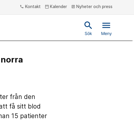
Kontakt
Kalender
Nyheter och press
phone
calendar_today
article
search
menu
Sök
Meny
 norra
ter från den
tt få sitt blod
man 15 patienter