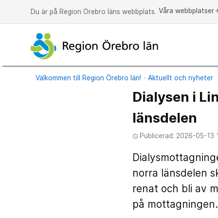
Våra webbplatser
a
Du är på Region Örebro läns webbplats.
Välkommen till Region Örebro län!
Aktuellt och nyheter
Dialysen i Li
länsdelen
Publicerad: 2026-05-13 
access_time
Dialysmottagninge
norra länsdelen sku
renat och bli av 
på mottagningen.