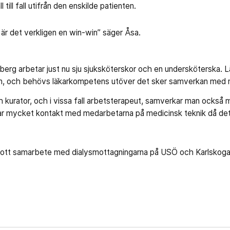
 till fall utifrån den enskilde patienten.
 är det verkligen en win-win” säger Åsa.
berg arbetar just nu sju sjuksköterskor och en undersköterska. 
an, och behövs läkarkompetens utöver det sker samverkan med 
h kurator, och i vissa fall arbetsterapeut, samverkar man också m
ar mycket kontakt med medarbetarna på medicinsk teknik då det
 gott samarbete med dialysmottagningarna på USÖ och Karlskoga 