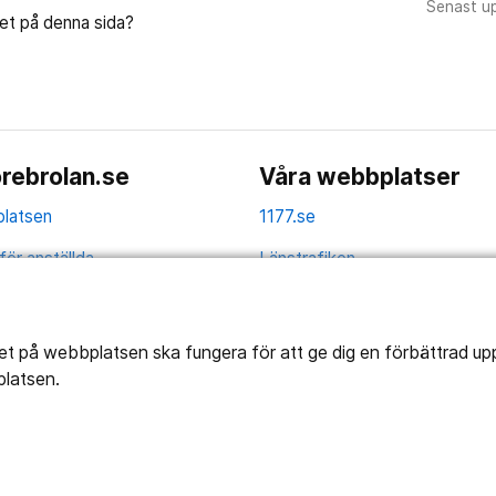
Senast u
let på denna sida?
rebrolan.se
Våra webbplatser
latsen
1177.se
för anställda
Länstrafiken
av personuppgifter
Vårdgivare
la
Utveckling
tet på webbplatsen ska fungera för att ge dig en förbättrad u
platsen.
ghetsredogörelse