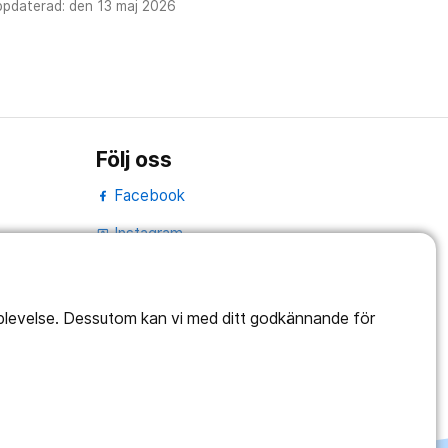
ppdaterad: den 13 maj 2026
Följ oss
Facebook
Instagram
portrait
LinkedIn
work_outline
pplevelse. Dessutom kan vi med ditt godkännande för