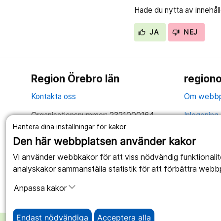
Hade du nytta av innehål
JA
NEJ
Region Örebro län
regiono
Kontakta oss
Om webbp
Organisationsnummer: 2321000164
Inloggning 
Hantera dina inställningar för kakor
Tillsammans skapar vi ett bättre liv
Hantering 
Den här webbplatsen använder kakor
Anslagstav
Vi använder webbkakor för att viss nödvändig funktionali
analyskakor sammanställa statistik för att förbättra webb
Tillgängli
Anpassa kakor
Endast nödvändiga
Acceptera alla