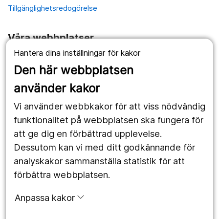
Tillgänglighetsredogörelse
Våra webbplatser
Hantera dina inställningar för kakor
1177.se
Den här webbplatsen
Länstrafiken
använder kakor
Vårdgivare
Vi använder webbkakor för att viss nödvändig
Utveckling
funktionalitet på webbplatsen ska fungera för
att ge dig en förbättrad upplevelse.
Dessutom kan vi med ditt godkännande för
Följ oss
analyskakor sammanställa statistik för att
Facebook
förbättra webbplatsen.
Instagram
portrait
Anpassa kakor
LinkedIn
work_outline