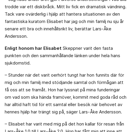
trodde var ett diskbråck. Mitt liv fick en dramatisk vändning.
Tack vare ovärderlig i hjälp att hantera situationen av den
fantastiska kuratorn Elisabet har jag och min familj nu sju år
senare ett bra och innehållsrikt liv, berättar Lars-Åke
Andersson.
Enligt honom har Elisabet
Skeppner varit den fasta
punkten och den sammanhållande länken under hela hans
sjukdomstid.
– Stunder när det varit oerhört tungt har hon funnits där för
mig och min familj med stödjande samtal och förmågan att
få oss att se framåt. Hon har lyssnat på mina funderingar
om vad som ska hända framöver, kommit med goda råd och
har alltid haft tid för ett samtal eller besök när behovet av
hennes hjälp har trängt sig på, säger Lars-Åke Andersson.
– Elisabet har varit med mig på det hon kallar för resan från
Lars-Åke 1.0 till Lars-Åke 2.0. Hon har fått mig att inse att