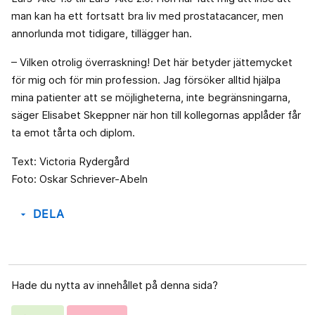
man kan ha ett fortsatt bra liv med prostatacancer, men
annorlunda mot tidigare, tillägger han.
– Vilken otrolig överraskning! Det här betyder jättemycket
för mig och för min profession. Jag försöker alltid hjälpa
mina patienter att se möjligheterna, inte begränsningarna,
säger Elisabet Skeppner när hon till kollegornas applåder får
ta emot tårta och diplom.
Text: Victoria Rydergård
Foto: Oskar Schriever-Abeln
DELA
arrow_drop_down
Hade du nytta av innehållet på denna sida?