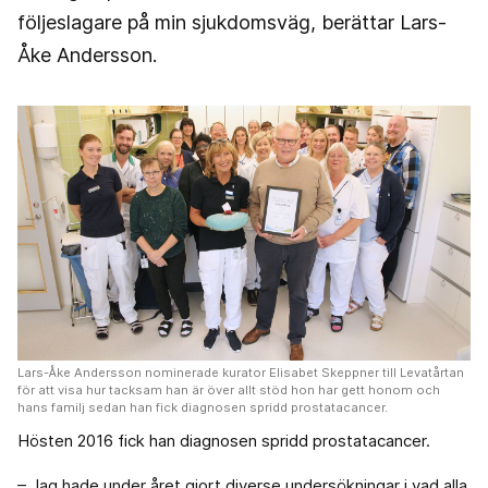
följeslagare på min sjukdomsväg, berättar Lars-
Åke Andersson.
Lars-Åke Andersson nominerade kurator Elisabet Skeppner till Levatårtan
för att visa hur tacksam han är över allt stöd hon har gett honom och
hans familj sedan han fick diagnosen spridd prostatacancer.
Hösten 2016 fick han diagnosen spridd prostatacancer.
– Jag hade under året gjort diverse undersökningar i vad alla