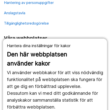
Hantering av personuppgifter
Anslagstavla
Tillgänglighetsredogörelse
Våra webbplatser
Hantera dina inställningar för kakor
1177.se
Den här webbplatsen
Länstrafiken
använder kakor
Vårdgivare
Vi använder webbkakor för att viss nödvändig
Utveckling
funktionalitet på webbplatsen ska fungera för
att ge dig en förbättrad upplevelse.
Dessutom kan vi med ditt godkännande för
Följ oss
analyskakor sammanställa statistik för att
Facebook
förbättra webbplatsen.