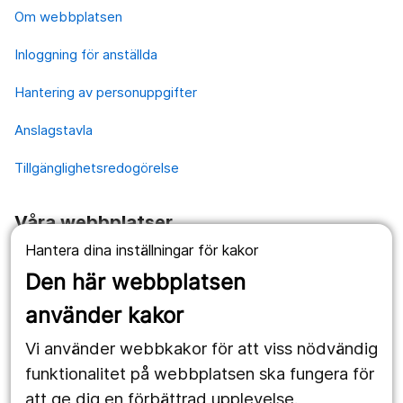
Om webbplatsen
Inloggning för anställda
Hantering av personuppgifter
Anslagstavla
Tillgänglighetsredogörelse
Våra webbplatser
Hantera dina inställningar för kakor
1177.se
Den här webbplatsen
Länstrafiken
använder kakor
Vårdgivare
Vi använder webbkakor för att viss nödvändig
Utveckling
funktionalitet på webbplatsen ska fungera för
att ge dig en förbättrad upplevelse.