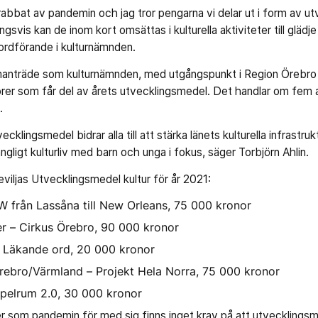
rabbat av pandemin och jag tror pengarna vi delar ut i form av u
ingsvis kan de inom kort omsättas i kulturella aktiviteter till glädje
 ordförande i kulturnämnden.
nträde som kulturnämnden, med utgångspunkt i Region Örebro lä
örer som får del av årets utvecklingsmedel. Det handlar om fem 
.
cklingsmedel bidrar alla till att stärka länets kulturella infrastru
gängligt kulturliv med barn och unga i fokus, säger Torbjörn Ahlin.
eviljas Utvecklingsmedel kultur för år 2021:
från Lassåna till New Orleans, 75 000 kronor
er – Cirkus Örebro, 90 000 kronor
– Läkande ord, 20 000 kronor
rebro/Värmland – Projekt Hela Norra, 75 000 kronor
pelrum 2.0, 30 000 kronor
er som pandemin för med sig finns inget krav på att utvecklings