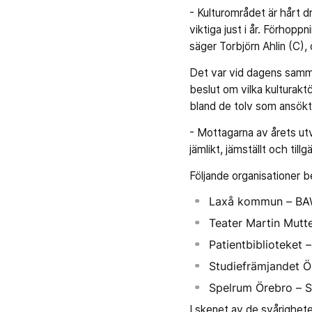
- Kulturområdet är hårt d
viktiga just i år. Förhoppn
säger Torbjörn Ahlin (C),
Det var vid dagens samma
beslut om vilka kulturakt
bland de tolv som ansökt
- Mottagarna av årets utve
jämlikt, jämställt och till
Följande organisationer b
Laxå kommun – BAW 
Teater Martin Mutt
Patientbiblioteket 
Studiefrämjandet Ö
Spelrum Örebro – S
I skenet av de svårighet