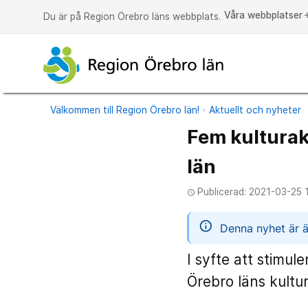
Våra webbplatser
a
Du är på Region Örebro läns webbplats.
Välkommen till Region Örebro län!
Aktuellt och nyheter
Fem kulturak
län
Publicerad: 2021-03-25 
access_time
informatio
Denna nyhet är ä
I syfte att stimul
Örebro läns kultu