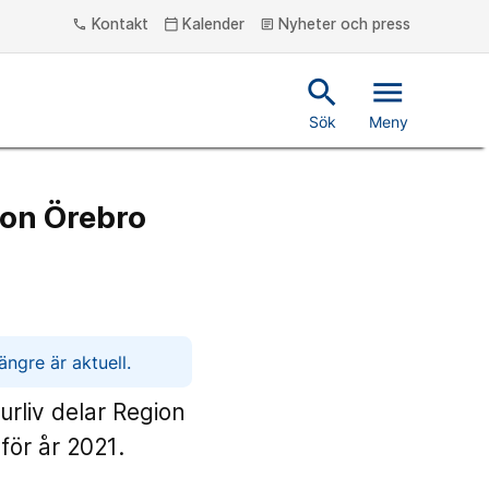
Kontakt
Kalender
Nyheter och press
phone
calendar_today
article
search
menu
Sök
Meny
ion Örebro
ngre är aktuell.
urliv delar Region
för år 2021.