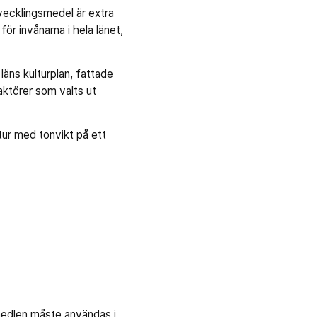
tvecklingsmedel är extra
 för invånarna i hela länet,
ns kulturplan, fattade
aktörer som valts ut
ktur med tonvikt på ett
medlen måste användas i