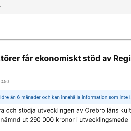
dd
törer får ekonomiskt stöd av Reg
10:50
n
ldre än 6 månader och kan innehålla information som inte lä
era och stödja utvecklingen av Örebro läns kult
rnämnd ut 290 000 kronor i utvecklingsmedel 