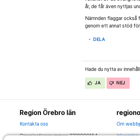
år, de får även nyttjas un
Nämnden flaggar också för
genom ett annat stöd för
DELA
arrow_drop_down
Hade du nytta av innehål
JA
NEJ
Region Örebro län
regiono
Kontakta oss
Om webbp
Organisationsnummer: 2321000164
Inloggning 