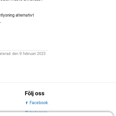
lysning alternativt
.
terad: den 9 februari 2023
Följ oss
Facebook
Instagram
portrait