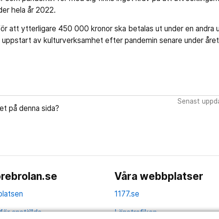
der hela år 2022.
 att ytterligare 450 000 kronor ska betalas ut under en andra ut
 uppstart av kulturverksamhet efter pandemin senare under året
Senast uppda
let på denna sida?
rebrolan.se
Våra webbplatser
latsen
1177.se
för anställda
Länstrafiken