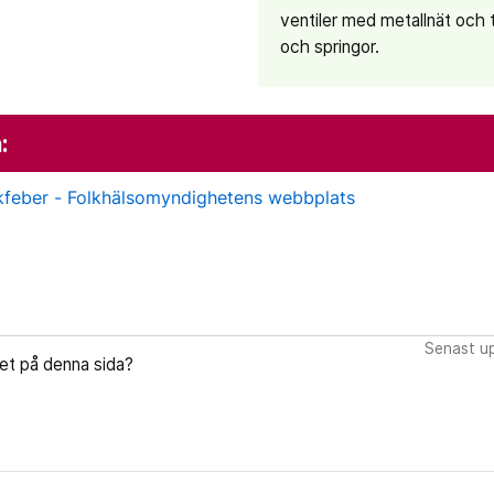
ventiler med metallnät och
och springor.
:
kfeber - Folkhälsomyndighetens webbplats
Senast u
let på denna sida?