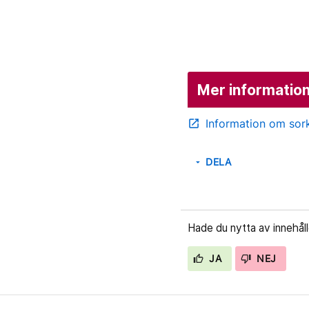
Mer information
Information om sor
open_in_new
DELA
arrow_drop_down
Hade du nytta av innehål
JA
NEJ