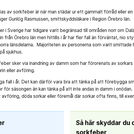
ittas av sorkfeber är när man städar ur ett gammalt förråd eller
äger Gunlög Rasmussen, smittskyddsläkare i Region Örebro län.
 i Sverige har tidigare varit begränsad till områden norr om Dalä
n från Örebro län men hittills i år har fler fall än förväntat, nio s
norra länsdelarna. Majoriteten av personerna som varit smittade
 på sjukhus.
eber sker via inandning av damm som har förorenats av sorkars ur
in eller avföring.
ga fall i år. Det kan därför vara bra att tänka på att förebygga s
 för säsongen än kan tänka på att inte andas in damm i onödan
 avföring, döda sorkar eller föremål där sorkar ofta finns, till e
er
Så här skyddar du 
sorkfeber