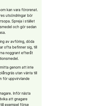
om kan vara förorenat.
res utsöndringar bör
sopa. Spreja i stället
onsmedel och gör sedan
asa.
ing av avföring, döda
r ofta befinner sig, till
na noggrant efteråt
ktionsmedel.
mitta genom att inte
jolårsgräs utan vänta till
en för uppvirvlande
nagare. Inför nästa
vika att gnagare
till exempel förse