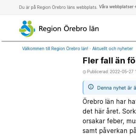
Våra webbplatser
a
Du är på Region Örebro läns webbplats.
Välkommen till Region Örebro län!
Aktuellt och nyheter
Fler fall än 
Publicerad: 2022-05-27 
access_time
informatio
Denna nyhet är ä
Örebro län har ha
det här året. Sork
orsakar feber, m
samt påverkan på