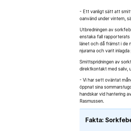
- Ett vanligt sätt att sm
oanvänd under vintern, s
Utbredningen av sorkfeber
enstaka fall rapporterats i
länet och då främst i de 
njurarna och varit inlagda
Smittspridningen av sorkf
direktkontakt med saliv, ur
- Vi har sett oväntat mån
öppnat sina sommarstugor
handskar vid hantering av
Rasmussen.
Fakta: Sorkfeb