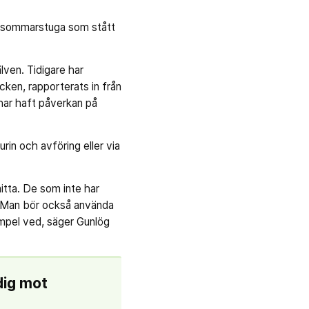
 en sommarstuga som stått
lven. Tidigare har
tycken, rapporterats in från
 har haft påverkan på
in och avföring eller via
mitta. De som inte har
. Man bör också använda
xempel ved, säger Gunlög
dig mot