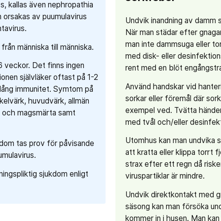
s, kallas även nephropathia
n orsakas av puumulavirus
Undvik inandning av damm s
ntavirus.
När man städar efter gnaga
man inte dammsuga eller torr
 från människa till människa.
med disk- eller desinfekti
6 veckor. Det finns ingen
rent med en blöt engångstr
onen självläker oftast på 1-2
Använd handskar vid hanter
slång immunitet. Symtom på
sorkar eller föremål där sorka
kelvärk, huvudvärk, allmän
exempel ved. Tvätta händer
- och magsmärta samt
med tvål och/eller desinfe
Utomhus kan man undvika s
dom tas prov för påvisande
att kratta eller klippa torrt f
umulavirus.
strax efter ett regn då risk
ingspliktig sjukdom enligt
viruspartiklar är mindre.
Undvik direktkontakt med g
säsong kan man försöka und
kommer in i husen. Man kan 