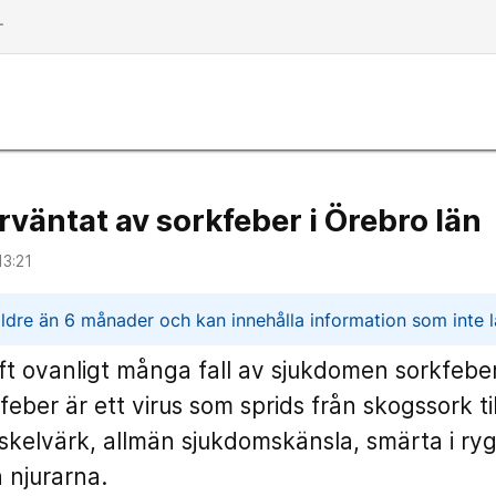
dd
förväntat av sorkfeber i Örebro län
13:21
n
ldre än 6 månader och kan innehålla information som inte lä
ft ovanligt många fall av sjukdomen sorkfebe
feber är ett virus som sprids från skogssork t
uskelvärk, allmän sjukdomskänsla, smärta i r
 njurarna.