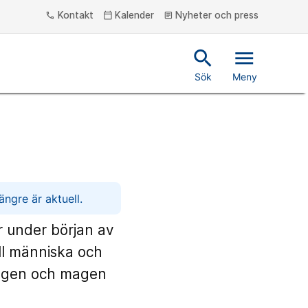
Kontakt
Kalender
Nyheter och press
phone
calendar_today
article
search
menu
Sök
Meny
ngre är aktuell.
r under början av
ill människa och
yggen och magen