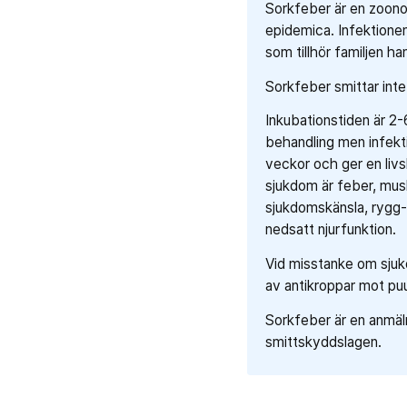
Sorkfeber är en zoono
epidemica. Infektione
som tillhör familjen ha
Sorkfeber smittar inte
Inkubationstiden är 2-
behandling men infekti
veckor och ger en liv
sjukdom är feber, mus
sjukdomskänsla, rygg
nedsatt njurfunktion.
Vid misstanke om sjuk
av antikroppar mot pu
Sorkfeber är en anmäln
smittskyddslagen.