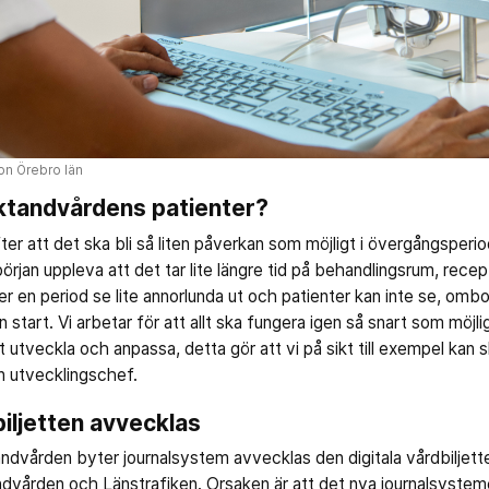
on Örebro län
ktandvårdens patienter?
efter att det ska bli så liten påverkan som möjligt i övergångsper
 början uppleva att det tar lite längre tid på behandlingsrum, recep
 en period se lite annorlunda ut och patienter kan inte se, omb
 start. Vi arbetar för att allt ska fungera igen så snart som möjli
 utveckla och anpassa, detta gör att vi på sikt till exempel kan 
in utvecklingschef.
biljetten avvecklas
ndvården byter journalsystem avvecklas den digitala vårdbiljett
dvården och Länstrafiken. Orsaken är att det nya journalsystemet