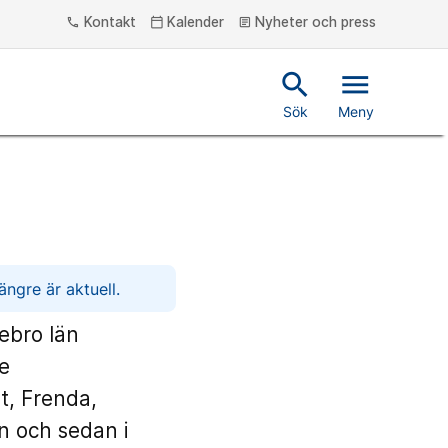
Kontakt
Kalender
Nyheter och press
phone
calendar_today
article
search
menu
Sök
Meny
ngre är aktuell.
ebro län
re
t, Frenda,
n och sedan i