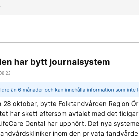
dd
en har bytt journalsystem
08:23
n
ldre än 6 månader och kan innehålla information som inte lä
 28 oktober, bytte Folktandvården Region Ör
tet har skett eftersom avtalet med det tidiga
LifeCare Dental har upphört. Det nya systeme
andvårdskliniker inom den privata tandvårde