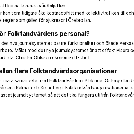
att kunna leverera vårdbiljetten.
 kan som tidigare åka kostnadsfritt med kollektivtrafiken till och
 regler som gäller för sjukresor i Örebro län.
för Folktandvårdens personal?
r det nya journalsystemet bättre funktionalitet och ökade verks
tarbete. Målet med det nya journalsystemet är att effektivisera 
 arbeta, Christer Ohlsson ekonomi-/IT-chef.
llan flera Folktandvårdsorganisationer
s i nära samarbete med Folktandvården i Blekinge, Östergötlan
vården i Kalmar och Kronoberg. Folktandvårdsorganisationerna h
assat journalsystemet så att det ska fungera utifrån Folktandvå