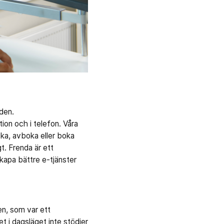
ioden.
tion och i telefon. Våra
oka, avboka eller boka
gt. Frenda är ett
skapa bättre e-tjänster
en, som var ett
 i dagsläget inte stödjer