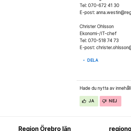
Tel: 070-672 41 30
E-post: anna.westin@reg
Christer Ohlsson
Ekonomi-/IT-chef
Tel: 070-518 74 73
E-post: christer.ohlsso
DELA
arrow_drop_down
Hade du nytta av innehål
JA
NEJ
Region Örebro län
regiono