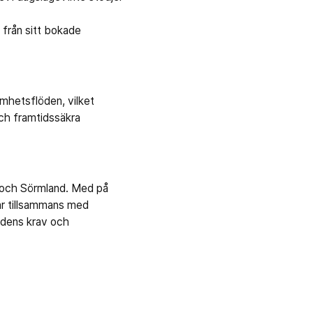
 från sitt bokade
amhetsflöden, vilket
och framtidssäkra
d och Sörmland. Med på
ar tillsammans med
rdens krav och