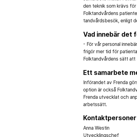
den teknik som krävs för 
Folktandvårdens patienter
tandvårdsbesök, enligt de
Vad innebär det 
- För vår personal innebä
frigör mer tid för patien
Folktandvårdens sätt att
Ett samarbete me
Införandet av Frenda gör
option är också Folktand
Frenda utvecklat och anp
arbetssätt.
Kontaktpersoner
Anna Westin
Utvecklingschef