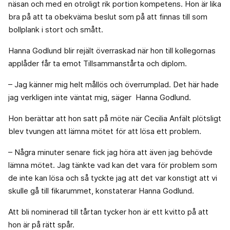
näsan och med en otroligt rik portion kompetens. Hon är lika
bra på att ta obekväma beslut som på att finnas till som
bollplank i stort och smått.
Hanna Godlund blir rejält överraskad när hon till kollegornas
applåder får ta emot Tillsammanstårta och diplom.
– Jag känner mig helt mållös och överrumplad. Det här hade
jag verkligen inte väntat mig, säger Hanna Godlund.
Hon berättar att hon satt på möte när Cecilia Anfält plötsligt
blev tvungen att lämna mötet för att lösa ett problem.
– Några minuter senare fick jag höra att även jag behövde
lämna mötet. Jag tänkte vad kan det vara för problem som
de inte kan lösa och så tyckte jag att det var konstigt att vi
skulle gå till fikarummet, konstaterar Hanna Godlund.
Att bli nominerad till tårtan tycker hon är ett kvitto på att
hon är på rätt spår.