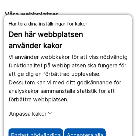
Våra webbplatser
Hantera dina inställningar för kakor
1177.se
Den här webbplatsen
Länstrafiken
använder kakor
Vårdgivare
Vi använder webbkakor för att viss nödvändig
Utveckling
funktionalitet på webbplatsen ska fungera för
att ge dig en förbättrad upplevelse.
Dessutom kan vi med ditt godkännande för
Följ oss
analyskakor sammanställa statistik för att
Facebook
förbättra webbplatsen.
Instagram
portrait
Anpassa kakor
LinkedIn
work_outline
Endast nödvändiga
Acceptera alla