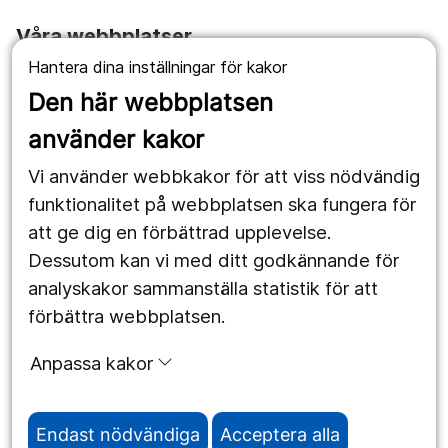
Våra webbplatser
Hantera dina inställningar för kakor
1177.se
Den här webbplatsen
Länstrafiken
använder kakor
Vårdgivare
Vi använder webbkakor för att viss nödvändig
Utveckling
funktionalitet på webbplatsen ska fungera för
att ge dig en förbättrad upplevelse.
Dessutom kan vi med ditt godkännande för
Följ oss
analyskakor sammanställa statistik för att
Facebook
förbättra webbplatsen.
Instagram
portrait
Anpassa kakor
LinkedIn
work_outline
Endast nödvändiga
Acceptera alla