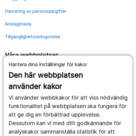
Hantering av personuppgifter
Anslagstavla
Tillgänglighetsredogörelse
Våra webbplatser
Hantera dina inställningar för kakor
1177.se
Den här webbplatsen
Länstrafiken
använder kakor
Vårdgivare
Vi använder webbkakor för att viss nödvändig
Utveckling
funktionalitet på webbplatsen ska fungera för
att ge dig en förbättrad upplevelse.
Dessutom kan vi med ditt godkännande för
Följ oss
analyskakor sammanställa statistik för att