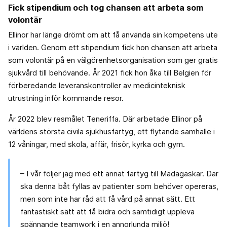
Fick stipendium och tog chansen att arbeta som
volontär
Ellinor har länge drömt om att få använda sin kompetens ute
i världen. Genom ett stipendium fick hon chansen att arbeta
som volontär på en välgörenhetsorganisation som ger gratis
sjukvård till behövande. År 2021 fick hon åka till Belgien för
förberedande leveranskontroller av medicinteknisk
utrustning inför kommande resor.
År 2022 blev resmålet Teneriffa. Där arbetade Ellinor på
världens största civila sjukhusfartyg, ett flytande samhälle i
12 våningar, med skola, affär, frisör, kyrka och gym.
– I vår följer jag med ett annat fartyg till Madagaskar. Där
ska denna båt fyllas av patienter som behöver opereras,
men som inte har råd att få vård på annat sätt. Ett
fantastiskt sätt att få bidra och samtidigt uppleva
spännande teamwork i en annorlunda miljö!