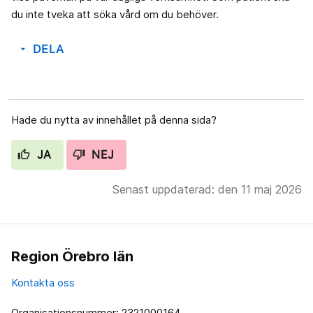
du inte tveka att söka vård om du behöver.
DELA
arrow_drop_down
Hade du nytta av innehållet på denna sida?
JA
NEJ
Senast uppdaterad: den 11 maj 2026
Region Örebro län
Kontakta oss
Organisationsnummer: 2321000164