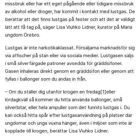
missbruk eller har ett eget pågående eller tidigare missbruk
av alkohol eller droger, har kommit i kontakt med lustgas. De
berättar att det finns lustgas på fester och att det är väldigt
lätt att få tag på, säger Lisa Viuhko Lidner, kurator på Maria
ungdom Örebro.
Lustgas är inte narkotikaklassat. Försäljarna marknadsför sig
via affischer på stan eller via sociala medier. Lustgasen säljs
i små silverfärgade patroner avsedda för gräddsifoner.
Gasen inhaleras direkt genom en gräddsifon eller genom att
fyllas i ballonger som du andas in från.
– Om du ställer dig utanför krogen en fredag[1]eller
lördagkväll så kommer du hitta använda ballonger, små
silverbitar, eller hela ampuller som det funnits lustgas i. Du
kan också hitta spår efter lustgasanvändning på platser där
ungdomar och unga vuxna hänger, även i miljöer som inte är
kopplade till krogen, berättar Lisa Viuhko Lidner.