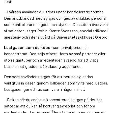
fest.
– I vården använder vi lustgas under kontrollerade former.
Den är utblandad med syrgas och ges av utbildad personal
som kontrollerar mängden och styrkan. Dessutom övervakar
vi patienten, säger Robin Krantz Svensson, specialistläkare i
anestesi- och intensivvård på Universitetssjukhuset Örebro.
Lustgasen som du köper
som privatperson är
koncentrerad. Den säljs oftast i form av små patroner eller
större gastuber och är egentligen avsedd för att vispa
bland annat grädde i så kallade gräddsifoner.
Den som använder lustgas för att berusa sig andas
vanligtvis in gasen genom ballonger, som fyllts med lustgas.
Lustgasen ger ett rus som varar i någon minut.
– Risken när du andas in koncentrerad lustgas på det här
sättet är att du kan få kortvarig syrebrist och förlora
medvetandet. Luften innehåller 21 procent syrgas, men en