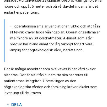
området vid Universitetssjukhuset Örebro. Våningshöjden är
högre och uppåt 5 meter och på vårdavdelningarna är det
endast enpatientrum.
– I operationssalarna är ventilationen viktig och att få in
all teknik kräver höga våningsplan. Operationssalarna är
inte mindre än 60 kvadratmeter. A-huset som står
bredvid har bland annat för låg takhöjd för att vara
lämplig för högteknologisk vård, berätta hon.
Det är många aspekter som ska vävas in när vårdlokaler
planeras. Det är allt ifrån hur smitta ska hanteras till
patienternas integritet. Utvecklingen av den
högteknologiska vården och forskning kräver lokaler som
lever upp till de kraven.
DELA
arrow_drop_down