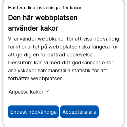
Hantera dina inställningar för kakor
1177.se
Den här webbplatsen
Länstrafiken
använder kakor
Vårdgivare
Vi använder webbkakor för att viss nödvändig
Utveckling
funktionalitet på webbplatsen ska fungera för
att ge dig en förbättrad upplevelse.
Dessutom kan vi med ditt godkännande för
Följ oss
analyskakor sammanställa statistik för att
Facebook
förbättra webbplatsen.
Instagram
portrait
Anpassa kakor
LinkedIn
work_outline
Endast nödvändiga
Acceptera alla