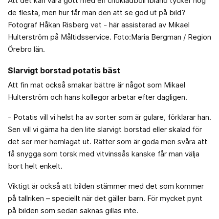
Att det kan vara gott med en chokladboll ibland tycker nog
de flesta, men hur får man den att se god ut på bild?
Fotograf Håkan Risberg vet - här assisterad av Mikael
Hulterström på Måltidsservice. Foto:Maria Bergman / Region
Örebro län.
Slarvigt borstad potatis bäst
Att fin mat också smakar bättre är något som Mikael
Hulterström och hans kollegor arbetar efter dagligen.
- Potatis vill vi helst ha av sorter som är gulare, förklarar han.
Sen vill vi gärna ha den lite slarvigt borstad eller skalad för
det ser mer hemlagat ut. Rätter som är goda men svåra att
få snygga som torsk med vitvinssås kanske får man välja
bort helt enkelt.
Viktigt är också att bilden stämmer med det som kommer
på tallriken – speciellt när det gäller barn. För mycket pynt
på bilden som sedan saknas gillas inte.