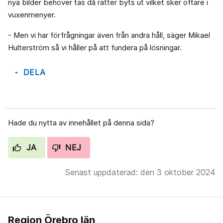
nya bilder behöver tas då rätter byts ut vilket sker oftare i
vuxenmenyer.
- Men vi har förfrågningar även från andra håll, säger Mikael
Hulterström så vi håller på att fundera på lösningar.
DELA
arrow_drop_down
Hade du nytta av innehållet på denna sida?
JA
NEJ
Senast uppdaterad: den 3 oktober 2024
Region Örebro län