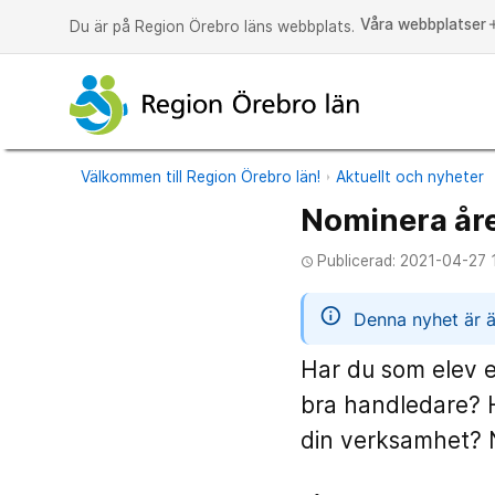
Våra webbplatser
a
Du är på Region Örebro läns webbplats.
Välkommen till Region Örebro län!
Aktuellt och nyheter
Nominera åre
Publicerad: 2021-04-27 
access_time
informatio
Denna nyhet är ä
Har du som elev e
bra handledare? H
din verksamhet? N