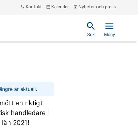
Kontakt
Kalender
Nyheter och press
phone
calendar_today
article
search
menu
Sök
Meny
ngre är aktuell.
ött en riktigt
isk handledare i
 län 2021!