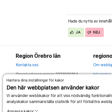
Hade du nytta av innehål
JA
NEJ
Region Örebro län
regiono
Kontakta oss
Om webbp
Organisationsnummer: 2321000164
Inloggning 
Hantera dina inställningar för kakor
Tillsammans skapar vi ett bättre liv
Hantering 
Den här webbplatsen använder kakor
Anslagstav
Vi använder webbkakor för att viss nödvändig funktionali
analyskakor sammanställa statistik för att förbättra webb
Tillgängli
Anpassa kakor