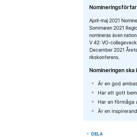
Nomineringsförfa
April-maj 2021 Nominer
Sommaren 2021 Regiona
nomineras även natione
V 42: VO-collegevecka
December 2021 Årets h
rikskonferens.
Nomineringen ska in
Är en god ambas
Har ett gott be
Har en förmåga a
Är en inspireran
DELA
arrow_drop_down