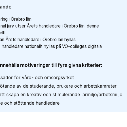
rande
ing i Örebro län
l jury utser Årets handledare i Örebro län, denne
llt.
n Årets handledare i Örebro län hyllas
andledare nationellt hyllas på VO-colleges digitala
nehålla motiveringar till fyra givna kriterier:
sadör för vård- och omsorgsyrket
mötande av de studerande, brukare och arbetskamrater
tt skapa en kreativ och stimulerande lärmiljö/arbetsmiljö
de och stöttande handledare