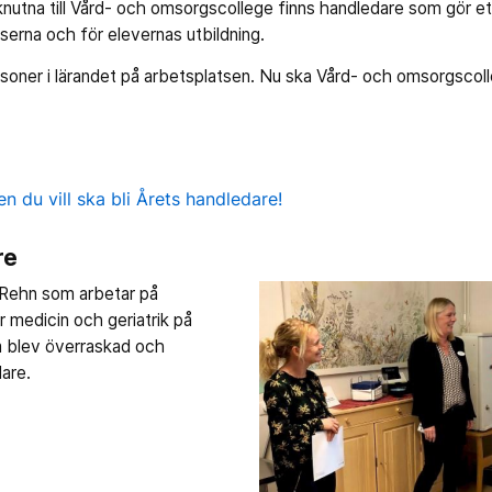
nutna till Vård- och omsorgscollege finns handledare som gör ett
tserna och för elevernas utbildning.
soner i lärandet på arbetsplatsen. Nu ska Vård- och omsorgscoll
n du vill ska bli Årets handledare!
re
e Rehn som arbetar på
ör medicin och geriatrik på
m blev överraskad och
dare.