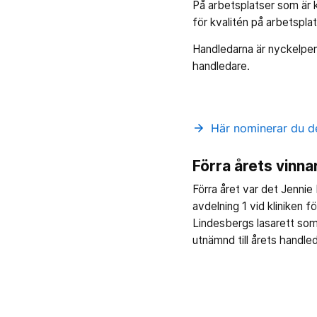
På arbetsplatser som är k
för kvalitén på arbetspla
Handledarna är nyckelper
handledare.
Här nominerar du de
arrow_forward
Förra årets vinna
Förra året var det Jenni
avdelning 1 vid kliniken f
Lindesbergs lasarett so
utnämnd till årets handle