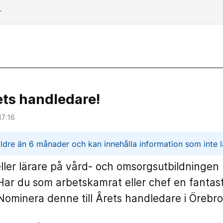
dd
ts handledare!
17:16
n
ldre än 6 månader och kan innehålla information som inte lä
ller lärare på vård- och omsorgsutbildningen m
ar du som arbetskamrat eller chef en fantast
ominera denne till Årets handledare i Örebro