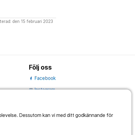
erad: den 15 februari 2023
Följ oss
Facebook
Instagram
portrait
LinkedIn
work_outline
pplevelse. Dessutom kan vi med ditt godkännande för