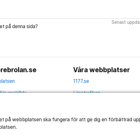
Senast uppdat
let på denna sida?
rebrolan.se
Våra webbplatser
latsen
1177.se
för anställda
Länstrafiken
av personuppgifter
Vårdgivare
la
Utveckling
tet på webbplatsen ska fungera för att ge dig en förbättrad u
platsen.
ghetsredogörelse