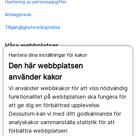
Hantering av personuppgifter
Anslagstavla
Tillgänglighetsredogörelse
Våra webbplatser
Hantera dina inställningar för kakor
1177.se
Den här webbplatsen
Länstrafiken
använder kakor
Vårdgivare
Vi använder webbkakor för att viss nödvändig
Utveckling
funktionalitet på webbplatsen ska fungera för
att ge dig en förbättrad upplevelse.
Dessutom kan vi med ditt godkännande för
Följ oss
analyskakor sammanställa statistik för att
Facebook
förbättra webbplatsen.