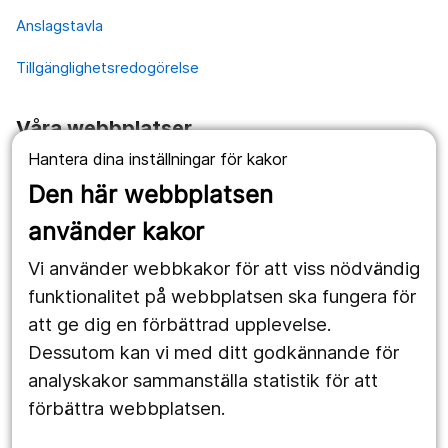
Anslagstavla
Tillgänglighetsredogörelse
Våra webbplatser
Hantera dina inställningar för kakor
1177.se
Den här webbplatsen
Länstrafiken
använder kakor
Vårdgivare
Vi använder webbkakor för att viss nödvändig
Utveckling
funktionalitet på webbplatsen ska fungera för
att ge dig en förbättrad upplevelse.
Dessutom kan vi med ditt godkännande för
Följ oss
analyskakor sammanställa statistik för att
Facebook
förbättra webbplatsen.
Instagram
portrait