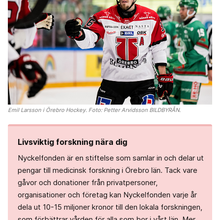
Emil Larsson i Örebro Hockey. Foto: Petter Arvidsson BILDBYRÅN.
Livsviktig forskning nära dig
Nyckelfonden är en stiftelse som samlar in och delar ut
pengar till medicinsk forskning i Örebro län. Tack vare
gåvor och donationer från privatpersoner,
organisationer och företag kan Nyckelfonden varje år
dela ut 10-15 miljoner kronor till den lokala forskningen,
som förbättrar vården för alla som bor i vårt län. Mer