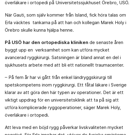
överläkare i ortopedi på Universitetssjukhuset Örebro, USÖ.
När Gauti, som själv kommer från Island, fick höra talas om
Erla väcktes tankarna på att han och kollegan Marek Holy i
Örebro skulle kunna hjälpa henne.
På USÖ har den ortopediska kliniken
de senaste åren
byggt upp en verksamhet som kan utföra mycket
avancerad ryggkirurgi. Satsningen är bland annat en del i
sjukhusets arbete med att bli ett nationellt traumacenter.
– På fem år har vi gått från enkel ländryggskirurgi till
spetskompetens inom ryggkirurgi. Ett fåtal läkare i Sverige
klarar av att göra den här typen av operationer. Det är ett
viktigt uppdrag för en universitetsklinik att ta på sig att
utföra komplicerade ryggoperationer, säger Marek Holy,
överläkare i ortopedi.
Att leva med en böjd rygg påverkar livskvaliteten mycket
negativt. För Erla innebar det, utöver de fysiska smärtorna,