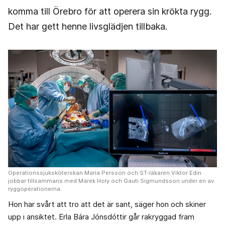
komma till Örebro för att operera sin krökta rygg.
Det har gett henne livsglädjen tillbaka.
Operationssjuksköterskan Maria Persson och ST-läkaren Viktor Edin
jobbar tillsammans med Marek Holy och Gauti Sigmundsson under en av
ryggoperationerna.
Hon har svårt att tro att det är sant, säger hon och skiner
upp i ansiktet. Erla Bára Jónsdóttir går rakryggad fram