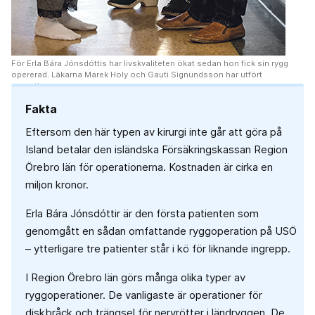
För Erla Bára Jónsdóttis har livskvaliteten ökat sedan hon fick sin rygg
opererad. Läkarna Marek Holy och Gauti Signundsson har utfört
operationerna
Fakta
Eftersom den här typen av kirurgi inte går att göra på
Island betalar den isländska Försäkringskassan Region
Örebro län för operationerna. Kostnaden är cirka en
miljon kronor.
Erla Bára Jónsdóttir är den första patienten som
genomgått en sådan omfattande ryggoperation på USÖ
– ytterligare tre patienter står i kö för liknande ingrepp.
I Region Örebro län görs många olika typer av
ryggoperationer. De vanligaste är operationer för
diskbråck och trängsel för nervrötter i ländryggen. De