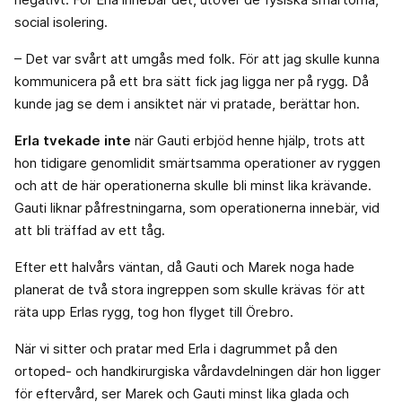
social isolering.
– Det var svårt att umgås med folk. För att jag skulle kunna
kommunicera på ett bra sätt fick jag ligga ner på rygg. Då
kunde jag se dem i ansiktet när vi pratade, berättar hon.
Erla tvekade inte
när Gauti erbjöd henne hjälp, trots att
hon tidigare genomlidit smärtsamma operationer av ryggen
och att de här operationerna skulle bli minst lika krävande.
Gauti liknar påfrestningarna, som operationerna innebär, vid
att bli träffad av ett tåg.
Efter ett halvårs väntan, då Gauti och Marek noga hade
planerat de två stora ingreppen som skulle krävas för att
räta upp Erlas rygg, tog hon flyget till Örebro.
När vi sitter och pratar med Erla i dagrummet på den
ortoped- och handkirurgiska vårdavdelningen där hon ligger
för eftervård, ser Marek och Gauti minst lika glada och