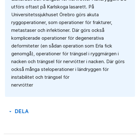
utförs oftast på Karlskoga lasarett. På
Universitetssjukhuset Örebro görs akuta
ryggoperationer, som operationer för frakturer,
metastaser och infektioner. Där görs också
komplicerade operationer för degenerativa
deformiteter (en sådan operation som Erla fick
genomgå), operationer för trängsel i ryggmärgen i
nacken och trängsel för nervrötter i nacken. Där görs
också många steloperationer i ländryggen för
instabilitet och trängsel för
nervrötter
DELA
arrow_drop_down