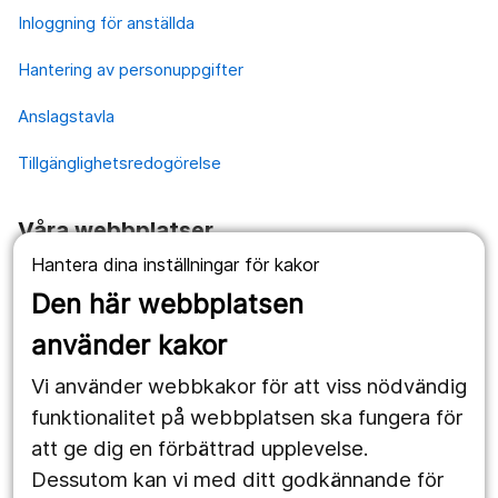
Inloggning för anställda
Hantering av personuppgifter
Anslagstavla
Tillgänglighetsredogörelse
Våra webbplatser
Hantera dina inställningar för kakor
1177.se
Den här webbplatsen
Länstrafiken
använder kakor
Vårdgivare
Vi använder webbkakor för att viss nödvändig
Utveckling
funktionalitet på webbplatsen ska fungera för
att ge dig en förbättrad upplevelse.
Dessutom kan vi med ditt godkännande för
Följ oss