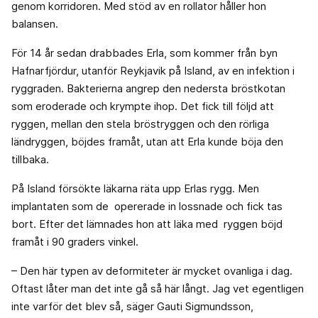
genom korridoren. Med stöd av en rollator håller hon
balansen.
För 14 år sedan drabbades Erla, som kommer från byn
Hafnarfjördur, utanför Reykjavik på Island, av en infektion i
ryggraden. Bakterierna angrep den nedersta bröstkotan
som eroderade och krympte ihop. Det fick till följd att
ryggen, mellan den stela bröstryggen och den rörliga
ländryggen, böjdes framåt, utan att Erla kunde böja den
tillbaka.
På Island försökte läkarna räta upp Erlas rygg. Men
implantaten som de opererade in lossnade och fick tas
bort. Efter det lämnades hon att läka med ryggen böjd
framåt i 90 graders vinkel.
– Den här typen av deformiteter är mycket ovanliga i dag.
Oftast låter man det inte gå så här långt. Jag vet egentligen
inte varför det blev så, säger Gauti Sigmundsson,