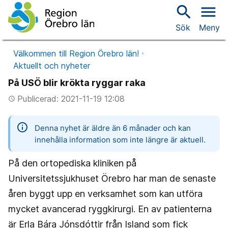
search
menu
Sök
Meny
Välkommen till Region Örebro län!
Aktuellt och nyheter
På USÖ blir krökta ryggar raka
Publicerad: 2021-11-19 12:08
access_time
information
Denna nyhet är äldre än 6 månader och kan
innehålla information som inte längre är aktuell.
På den ortopediska kliniken på
Universitetssjukhuset Örebro har man de senaste
åren byggt upp en verksamhet som kan utföra
mycket avancerad ryggkirurgi. En av patienterna
är Erla Bára Jónsdóttir från Island som fick