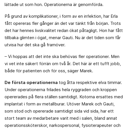
lättade ut som hon. Operationerna är genomförda.
På grund av komplikationer, i form av en infektion, har Erla
fått opereras fler gånger än det var tänkt från början. Trots
det har hennes livskvalitet redan ökat påtagligt. Hon har fått
tillbaka glimten i ögat, menar Gauti. Nu är det tiden som får
utvisa hur det ska gå framöver.
– Vi hoppas att det inte ska behövas fler operationer. Men
vi vet inte säkert förrän om två år. Det här är ett tufft jobb,
både för patienten och för oss, säger Marek.
De första operationerna
tog åtta respektive elva timmar.
Under operationerna frilades hela ryggraden och kroppen
opererades på flera ställen samtidigt. Kotorna ersattes med
implantat i form av metallburar. Utöver Marek och Gauti,
som stod och opererade samtidigt sida vid sida, har ett
stort team av medarbetare varit med i salen, bland annat
operationssköterskor, narkospersonal, fysioterapeuter och