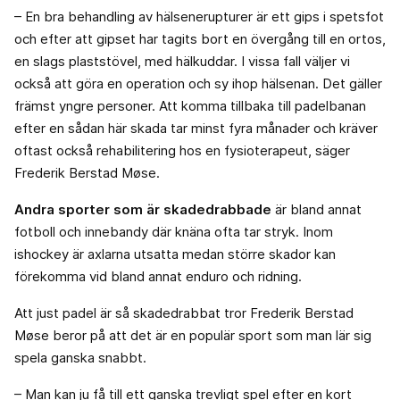
– En bra behandling av hälsenerupturer är ett gips i spetsfot
och efter att gipset har tagits bort en övergång till en ortos,
en slags plaststövel, med hälkuddar. I vissa fall väljer vi
också att göra en operation och sy ihop hälsenan. Det gäller
främst yngre personer. Att komma tillbaka till padelbanan
efter en sådan här skada tar minst fyra månader och kräver
oftast också rehabilitering hos en fysioterapeut, säger
Frederik Berstad Møse.
Andra sporter som är skadedrabbade
är bland annat
fotboll och innebandy där knäna ofta tar stryk. Inom
ishockey är axlarna utsatta medan större skador kan
förekomma vid bland annat enduro och ridning.
Att just padel är så skadedrabbat tror Frederik Berstad
Møse beror på att det är en populär sport som man lär sig
spela ganska snabbt.
– Man kan ju få till ett ganska trevligt spel efter en kort