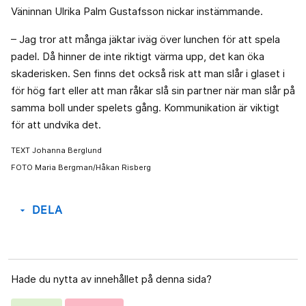
Väninnan Ulrika Palm Gustafsson nickar instämmande.
– Jag tror att många jäktar iväg över lunchen för att spela
padel. Då hinner de inte riktigt värma upp, det kan öka
skaderisken. Sen finns det också risk att man slår i glaset i
för hög fart eller att man råkar slå sin partner när man slår på
samma boll under spelets gång. Kommunikation är viktigt
för att undvika det.
TEXT Johanna Berglund
FOTO Maria Bergman/Håkan Risberg
DELA
arrow_drop_down
Hade du nytta av innehållet på denna sida?