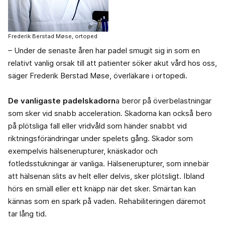
Frederik Berstad Møse, ortoped
– Under de senaste åren har padel smugit sig in som en
relativt vanlig orsak till att patienter söker akut vård hos oss,
säger Frederik Berstad Møse, överläkare i ortopedi.
De vanligaste padelskadorn
a beror på överbelastningar
som sker vid snabb acceleration. Skadorna kan också bero
på plötsliga fall eller vridvåld som händer snabbt vid
riktningsförändringar under spelets gång. Skador som
exempelvis hälsenerupturer, knäskador och
fotledsstukningar är vanliga. Hälsenerupturer, som innebär
att hälsenan slits av helt eller delvis, sker plötsligt. Ibland
hörs en smäll eller ett knäpp när det sker. Smärtan kan
kännas som en spark på vaden. Rehabiliteringen däremot
tar lång tid.