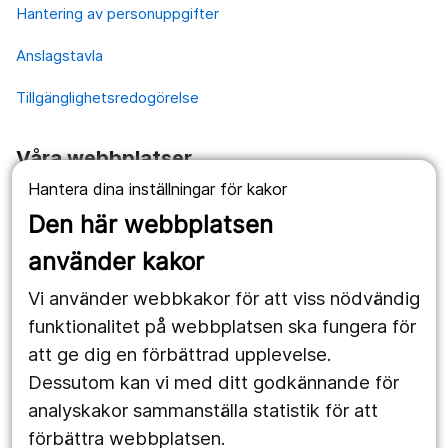
Hantering av personuppgifter
Anslagstavla
Tillgänglighetsredogörelse
Våra webbplatser
Hantera dina inställningar för kakor
1177.se
Den här webbplatsen
Länstrafiken
använder kakor
Vårdgivare
Vi använder webbkakor för att viss nödvändig
Utveckling
funktionalitet på webbplatsen ska fungera för
att ge dig en förbättrad upplevelse.
Dessutom kan vi med ditt godkännande för
Följ oss
analyskakor sammanställa statistik för att
Facebook
förbättra webbplatsen.