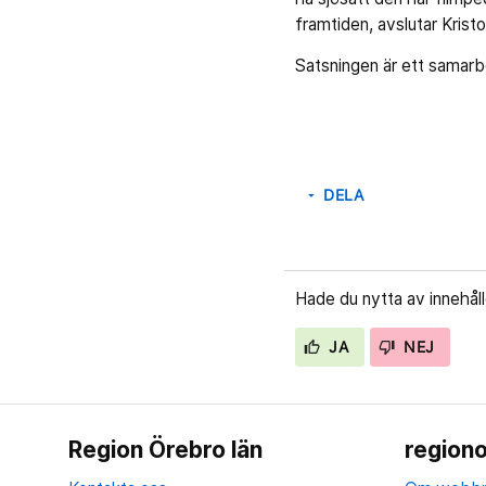
framtiden, avslutar Kristo
Satsningen är ett samar
DELA
arrow_drop_down
Hade du nytta av innehål
JA
NEJ
Region Örebro län
regiono