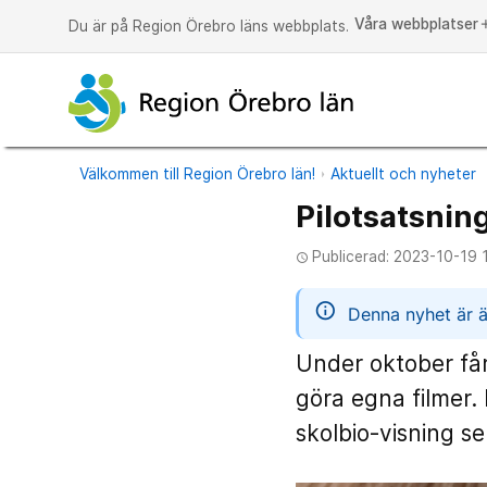
Våra webbplatser
a
Du är på Region Örebro läns webbplats.
Välkommen till Region Örebro län!
Aktuellt och nyheter
Pilotsatsning
Publicerad: 2023-10-19 
access_time
informatio
Denna nyhet är ä
Under oktober får
göra egna filmer.
skolbio-visning s