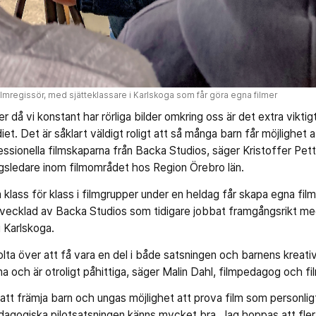
lmregissör, med sjätteklassare i Karlskoga som får göra egna filmer
er då vi konstant har rörliga bilder omkring oss är det extra viktigt
et. Det är såklart väldigt roligt att så många barn får möjlighet a
sionella filmskaparna från Backa Studios, säger Kristoffer Petters
gsledare inom filmområdet hos Region Örebro län.
klass för klass i filmgrupper under en heldag får skapa egna filmer
vecklad av Backa Studios som tidigare jobbat framgångsrikt me
i Karlskoga.
olta över att få vara en del i både satsningen och barnens kreativ
a och är otroligt påhittiga, säger Malin Dahl, filmpedagog och fi
r att främja barn och ungas möjlighet att prova film som personli
dagogiska pilotsatsningen känns mycket bra. Jag hoppas att fler