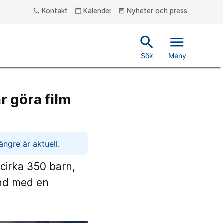
Kontakt
Kalender
Nyheter och press
phone
calendar_today
article
search
menu
Sök
Meny
år göra film
ngre är aktuell.
 cirka 350 barn,
and med en