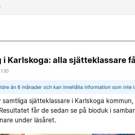
dd
 i Karlskoga: alla sjätteklassare f
11:30
n
ldre än 6 månader och kan innehålla information som inte lä
 samtliga sjätteklassare i Karlskoga kommun,
 Resultatet får de sedan se på bioduk i samb
enare under läsåret.