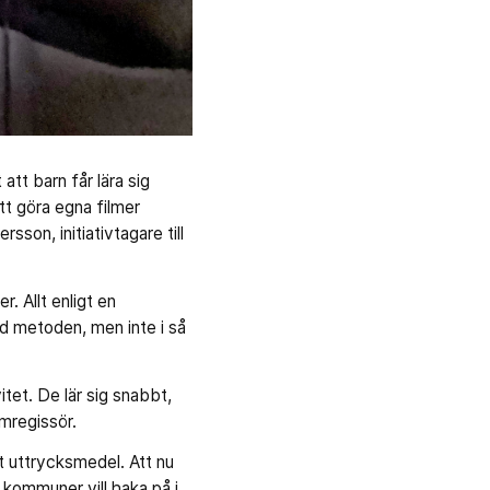
 att barn får lära sig
tt göra egna filmer
son, initiativtagare till
. Allt enligt en
d metoden, men inte i så
itet. De lär sig snabbt,
lmregissör.
gt uttrycksmedel. Att nu
 kommuner vill haka på i