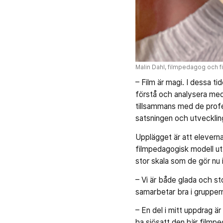
Malin Dahl, filmpedagog och fi
– Film är magi. I dessa tid
förstå och analysera medi
tillsammans med de profes
satsningen och utvecklin
Upplägget är att eleverna 
filmpedagogisk modell ut
stor skala som de gör nu 
– Vi är både glada och st
samarbetar bra i gruppern
– En del i mitt uppdrag ä
ha sjösatt den här filmpe