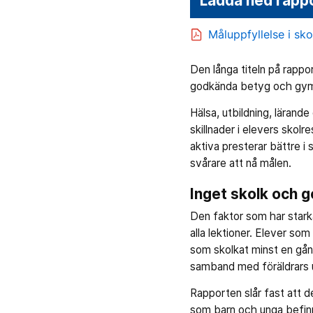
Ladda ned rapp
Måluppfyllelse i sk
Den långa titeln på rappo
godkända betyg och gymna
Hälsa, utbildning, lärande
skillnader i elevers skol
aktiva presterar bättre i
svårare att nå målen.
Inget skolk och g
Den faktor som har starka
alla lektioner. Elever so
som skolkat minst en gång
samband med föräldrars u
Rapporten slår fast att 
som barn och unga befinne