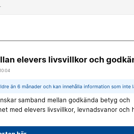
dd
an elevers livsvillkor och godk
10:04
n
ldre än 6 månader och kan innehålla information som inte lä
anskar samband mellan godkända betyg och
t med elevers livsvillkor, levnadsvanor och h