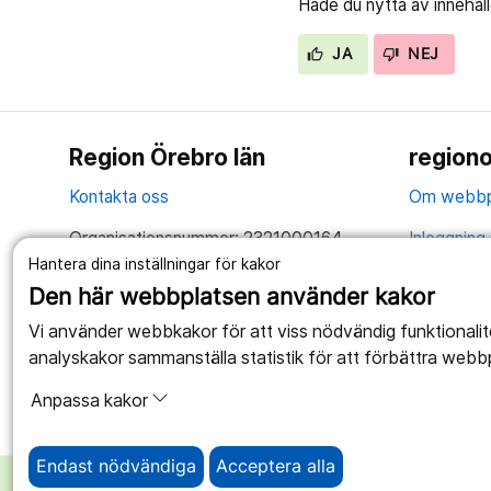
Hade du nytta av innehål
JA
NEJ
Region Örebro län
regiono
Kontakta oss
Om webbp
Organisationsnummer: 2321000164
Inloggning 
Hantera dina inställningar för kakor
Tillsammans skapar vi ett bättre liv
Hantering 
Den här webbplatsen använder kakor
Anslagstav
Vi använder webbkakor för att viss nödvändig funktionali
analyskakor sammanställa statistik för att förbättra webb
Tillgängli
Anpassa kakor
Endast nödvändiga
Acceptera alla