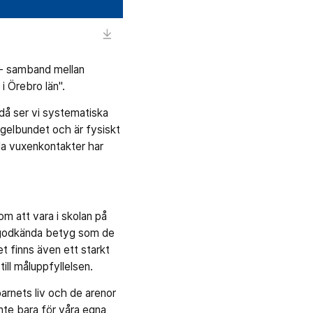
n - samband mellan
 Örebro län".
Ändå ser vi systematiska
egelbundet och är fysiskt
ila vuxenkontakter har
m att vara i skolan på
ha godkända betyg som de
et finns även ett starkt
ll måluppfyllelsen.
rnets liv och de arenor
inte bara för våra egna