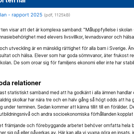
orten här
olan - rapport 2025
(pdf, 1125kB)
rten visar att det är komplexa samband: "Måluppfyllelse i skola
siebehörighet med elevers livsvillkor, levnadsvanor och hälsa i
 och utveckling är en mänsklig rättighet för alla barn i Sverige. 
resultat och hälsa. Elever som har goda sömnvanor, äter frukost r
 skolan. De som oroar sig för familjens ekonomi eller inte har stab
oda relationer
st statistiskt samband med att ha godkänt i alla ämnen handlar o
m aldrig skolkar har nära tre och en halv gång så högt odds att 
 under terminen. Sedan kommer att känna tillit till en förälder. D
tbildningsnivå och andra socioekonomiska förhållanden kopplat ti
det främjande och förebyggande arbetet behöver omfatta hela ba
r sig på eller påverkas av. Här kan alla vi vuxna göra en insats, 