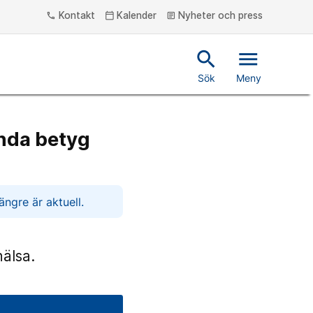
Kontakt
Kalender
Nyheter och press
phone
calendar_today
article
search
menu
Sök
Meny
ända betyg
ngre är aktuell.
älsa.