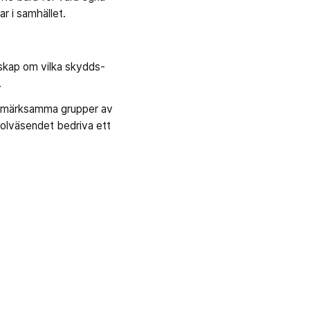
ar i samhället.
kap om vilka skydds-
.
uppmärksamma grupper av
kolväsendet bedriva ett