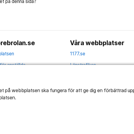
let på denna sida?
rebrolan.se
Våra webbplatser
latsen
1177.se
för anställda
Länstrafiken
av personuppgifter
Vårdgivare
la
Utveckling
tet på webbplatsen ska fungera för att ge dig en förbättrad u
platsen.
ghetsredogörelse