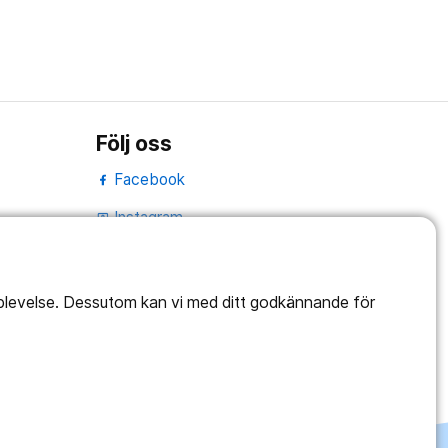
Följ oss
Facebook
Instagram
portrait
LinkedIn
work_outline
pplevelse. Dessutom kan vi med ditt godkännande för