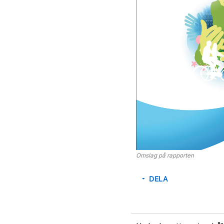
Omslag på rapporten
DELA
arrow_drop_down