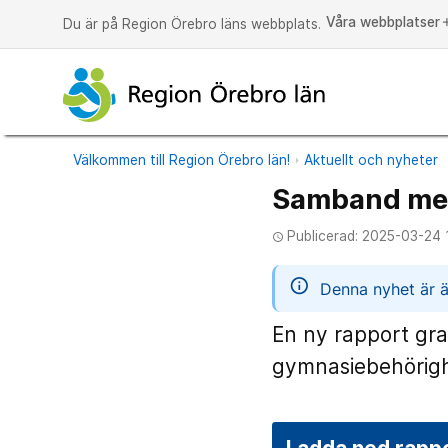
Våra webbplatser
a
Du är på Region Örebro läns webbplats.
Välkommen till Region Örebro län!
Aktuellt och nyheter
Samband mell
Publicerad: 2025-03-24 
access_time
informatio
Denna nyhet är ä
En ny rapport gr
gymnasiebehörighe