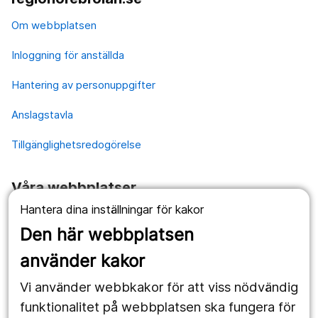
Om webbplatsen
Inloggning för anställda
Hantering av personuppgifter
Anslagstavla
Tillgänglighetsredogörelse
Våra webbplatser
Hantera dina inställningar för kakor
1177.se
Den här webbplatsen
Länstrafiken
använder kakor
Vårdgivare
Vi använder webbkakor för att viss nödvändig
Utveckling
funktionalitet på webbplatsen ska fungera för