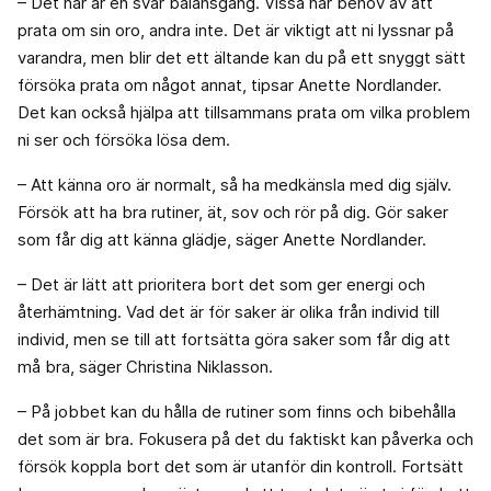
– Det här är en svår balansgång. Vissa har behov av att
prata om sin oro, andra inte. Det är viktigt att ni lyssnar på
varandra, men blir det ett ältande kan du på ett snyggt sätt
försöka prata om något annat, tipsar Anette Nordlander.
Det kan också hjälpa att tillsammans prata om vilka problem
ni ser och försöka lösa dem.
– Att känna oro är normalt, så ha medkänsla med dig själv.
Försök att ha bra rutiner, ät, sov och rör på dig. Gör saker
som får dig att känna glädje, säger Anette Nordlander.
– Det är lätt att prioritera bort det som ger energi och
återhämtning. Vad det är för saker är olika från individ till
individ, men se till att fortsätta göra saker som får dig att
må bra, säger Christina Niklasson.
– På jobbet kan du hålla de rutiner som finns och bibehålla
det som är bra. Fokusera på det du faktiskt kan påverka och
försök koppla bort det som är utanför din kontroll. Fortsätt