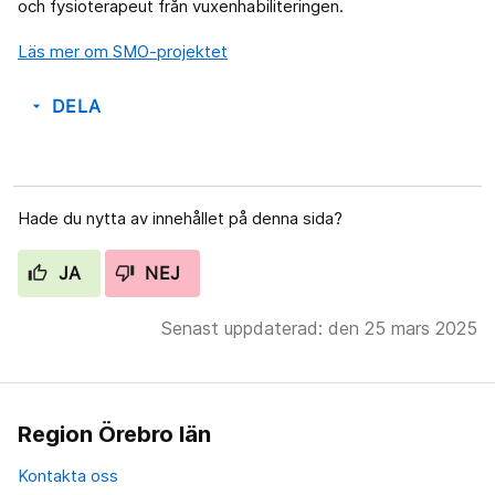
och fysioterapeut från vuxenhabiliteringen.
Läs mer om SMO-projektet
DELA
arrow_drop_down
Hade du nytta av innehållet på denna sida?
JA
NEJ
Senast uppdaterad: den 25 mars 2025
Region Örebro län
Kontakta oss