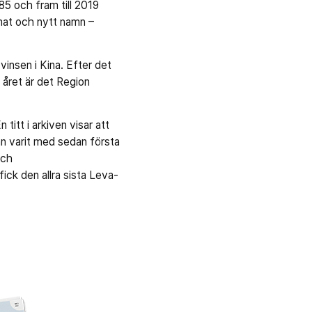
85 och fram till 2019
rmat och nytt namn –
vinsen i Kina. Efter det
 året är det Region
itt i arkiven visar att
tan varit med sedan första
och
ck den allra sista Leva-