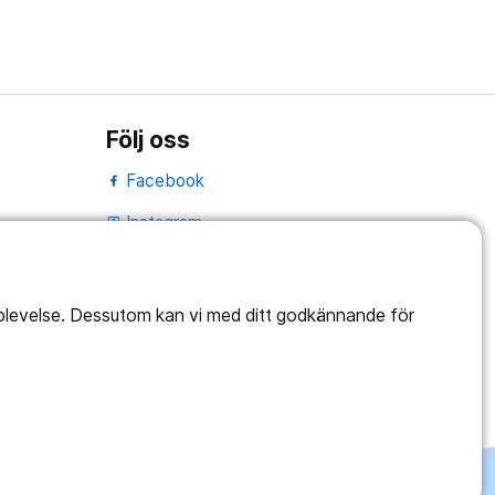
Följ oss
Facebook
Instagram
portrait
LinkedIn
work_outline
pplevelse. Dessutom kan vi med ditt godkännande för