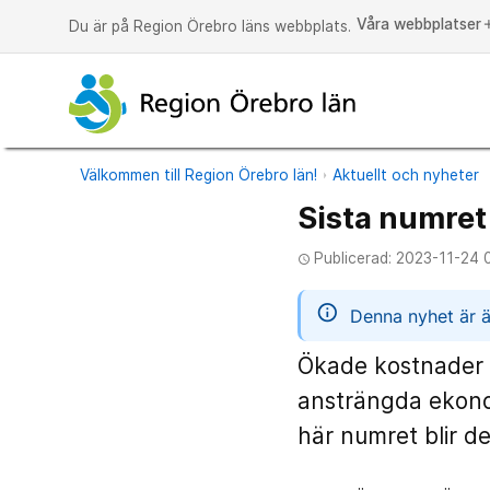
Våra webbplatser
a
Du är på Region Örebro läns webbplats.
Välkommen till Region Örebro län!
Aktuellt och nyheter
Sista numret
Publicerad: 2023-11-24 
access_time
informatio
Denna nyhet är ä
Ökade kostnader f
ansträngda ekono
här numret blir det