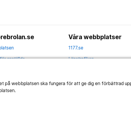
rebrolan.se
Våra webbplatser
latsen
1177.se
för anställda
Länstrafiken
av personuppgifter
Vårdgivare
la
Utveckling
tet på webbplatsen ska fungera för att ge dig en förbättrad u
platsen.
ghetsredogörelse