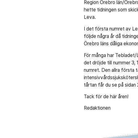
Region Örebro län/Örebro 
hette tidningen som skick
Leva.
I det första numret av Le
följde några år då tidnin
Örebro läns dåliga ekonom
För många har Tebladet/Le
det dröjde till nummer 3,
numret. Den allra första
intensivvårdssjuksköters
tårtan får du se på sidan 
Tack för de här åren!
Redaktionen