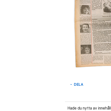
DELA
arrow_drop_down
Hade du nytta av innehål