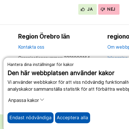
JA
NEJ
Region Örebro län
regiono
Kontakta oss
Om webbp
Organisationsnummer: 2321000164
Inloggning 
Hantera dina inställningar för kakor
Tillsammans skapar vi ett bättre liv
Hantering 
Den här webbplatsen använder kakor
Anslagstav
Vi använder webbkakor för att viss nödvändig funktionali
analyskakor sammanställa statistik för att förbättra webb
Tillgängli
Anpassa kakor
Endast nödvändiga
Acceptera alla