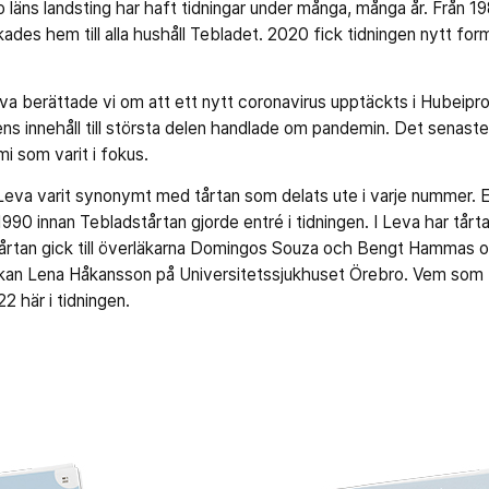
läns landsting har haft tidningar under många, många år. Från 19
ades hem till alla hushåll Tebladet. 2020 fick tidningen nytt fo
va berättade vi om att ett nytt coronavirus upptäckts i Hubeipro
gens innehåll till största delen handlade om pandemin. Det senaste
i som varit i fokus.
va varit synonymt med tårtan som delats ute i varje nummer. En t
 1990 innan Tebladstårtan gjorde entré i tidningen. I Leva har tår
 tårtan gick till överläkarna Domingos Souza och Bengt Hammas 
kan Lena Håkansson på Universitetssjukhuset Örebro. Vem som fi
22 här i tidningen.