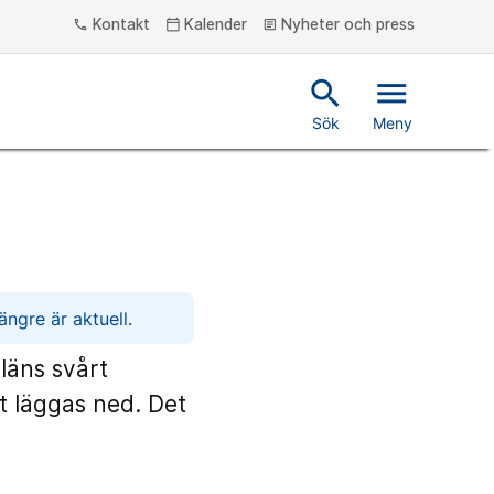
Kontakt
Kalender
Nyheter och press
phone
calendar_today
article
search
menu
Sök
Meny
ngre är aktuell.
läns svårt
t läggas ned. Det