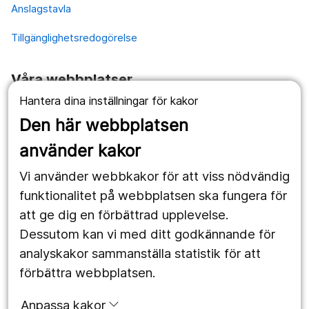
Anslagstavla
Tillgänglighetsredogörelse
Våra webbplatser
Hantera dina inställningar för kakor
1177.se
Den här webbplatsen
Länstrafiken
använder kakor
Vårdgivare
Vi använder webbkakor för att viss nödvändig
Utveckling
funktionalitet på webbplatsen ska fungera för
att ge dig en förbättrad upplevelse.
Dessutom kan vi med ditt godkännande för
Följ oss
analyskakor sammanställa statistik för att
Facebook
förbättra webbplatsen.
Instagram
portrait
Anpassa kakor