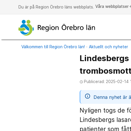
Våra webbplatser
a
Du är på Region Örebro läns webbplats.
Välkommen till Region Örebro län!
Aktuellt och nyheter
Lindesbergs 
trombosmot
Publicerad: 2025-02-14 
access_time
informatio
Denna nyhet är ä
Nyligen togs de 
Lindesbergs lasar
patienter som fåt