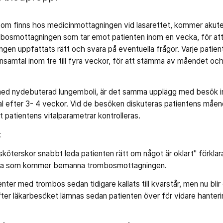
m finns hos medicinmottagningen vid lasarettet, kommer akuten 
bosmottagningen som tar emot patienten inom en vecka, för att
ingen uppfattats rätt och svara på eventuella frågor. Varje pat
onsamtal inom tre till fyra veckor, för att stämma av måendet o
r med nydebuterad lungemboli, är det samma upplägg med besök 
l efter 3- 4 veckor. Vid de besöken diskuteras patientens måen
t patientens vitalparametrar kontrolleras.
t
 sköterskor snabbt leda patienten rätt om något är oklart" förkla
rna som kommer bemanna trombosmottagningen.
ter med trombos sedan tidigare kallats till kvarstår, men nu blir 
fter läkarbesöket lämnas sedan patienten över för vidare hanterin