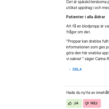
Det är sjuksköterskorna 
utökat uppdrag i och me
Patienter i alla åldrar
Att få en blodpropp är van
frågor om det.
"Proppar kan drabba fullt
informationen som ges på 
göra den här snabba uppf
vi saknat " säger Carina
DELA
arrow_drop_down
Hade du nytta av innehål
JA
NEJ