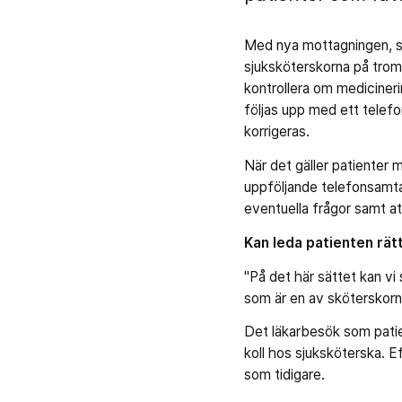
Med nya mottagningen, so
sjuksköterskorna på trom
kontrollera om mediciner
följas upp med ett telef
korrigeras.
När det gäller patiente
uppföljande telefonsamta
eventuella frågor samt at
Kan leda patienten rät
"På det här sättet kan vi
som är en av skötersko
Det läkarbesök som patien
koll hos sjuksköterska. E
som tidigare.