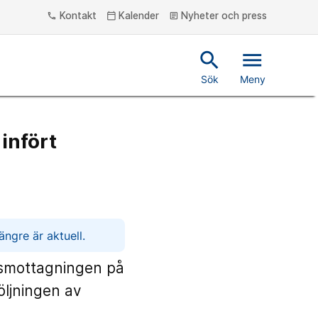
Kontakt
Kalender
Nyheter och press
phone
calendar_today
article
search
menu
Sök
Meny
infört
ngre är aktuell.
osmottagningen på
öljningen av