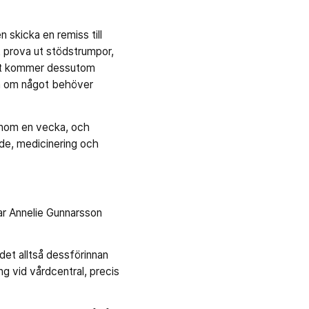
skicka en remiss till
 prova ut stödstrumpor,
ient kommer dessutom
ch om något behöver
inom en vecka, och
de, medicinering och
rar Annelie Gunnarsson
det alltså dessförinnan
g vid vårdcentral, precis