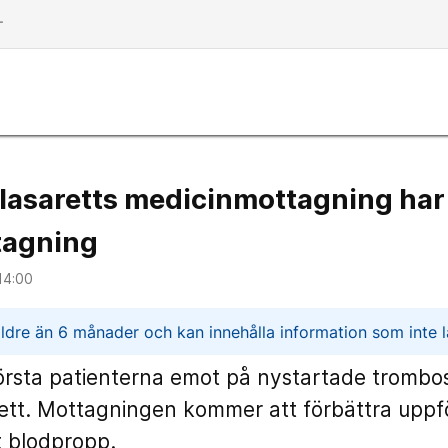
dd
lasaretts medicinmottagning har 
tagning
14:00
n
ldre än 6 månader och kan innehålla information som inte lä
första patienterna emot på nystartade tromb
ett. Mottagningen kommer att förbättra uppf
t blodpropp.