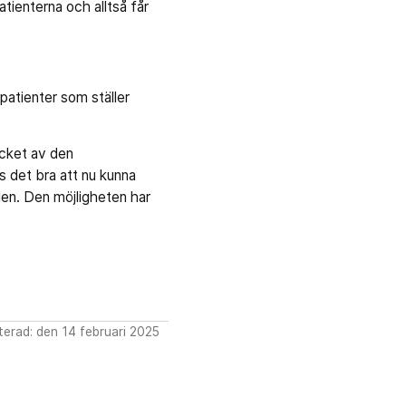
ienterna och alltså får
 patienter som ställer
ycket av den
s det bra att nu kunna
len. Den möjligheten har
erad: den 14 februari 2025