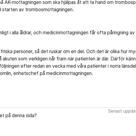
på AK-mottagningen som ska hjälpas åt att ta hand om trombospat
d starten av trombosmottagningen.
ligt i alla åldrar, och medicinmottagningen får ofta påringning av
 friska personer, så det ruskar om en del. Och det är olika hur m
akuten som verkligen når fram när patienten är där. Därför känn
öljningen efter redan en vecka med våra patienter i norra länsde
 Romlin, enhetschef på medicinmottagningen.
Senast uppdat
let på denna sida?