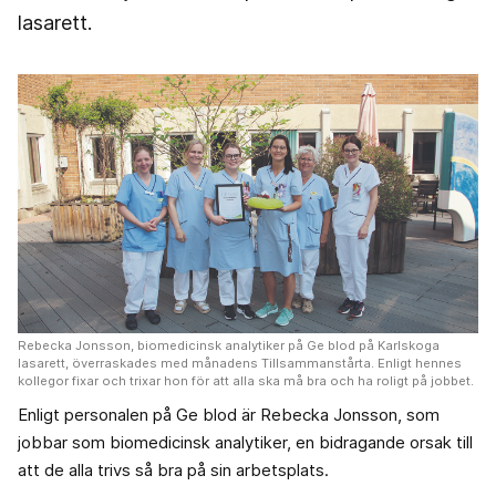
lasarett.
Rebecka Jonsson, biomedicinsk analytiker på Ge blod på Karlskoga
lasarett, överraskades med månadens Tillsammanstårta. Enligt hennes
kollegor fixar och trixar hon för att alla ska må bra och ha roligt på jobbet.
Enligt personalen på Ge blod är Rebecka Jonsson, som
jobbar som biomedicinsk analytiker, en bidragande orsak till
att de alla trivs så bra på sin arbetsplats.