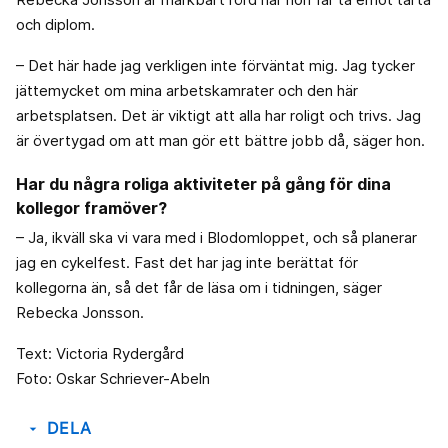
och diplom.
– Det här hade jag verkligen inte förväntat mig. Jag tycker
jättemycket om mina arbetskamrater och den här
arbetsplatsen. Det är viktigt att alla har roligt och trivs. Jag
är övertygad om att man gör ett bättre jobb då, säger hon.
Har du några roliga aktiviteter på gång för dina
kollegor framöver?
– Ja, ikväll ska vi vara med i Blodomloppet, och så planerar
jag en cykelfest. Fast det har jag inte berättat för
kollegorna än, så det får de läsa om i tidningen, säger
Rebecka Jonsson.
Text: Victoria Rydergård
Foto: Oskar Schriever-Abeln
DELA
arrow_drop_down