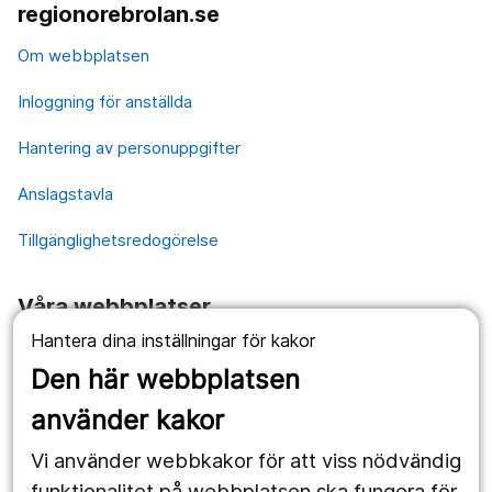
regionorebrolan.se
Om webbplatsen
Inloggning för anställda
Hantering av personuppgifter
Anslagstavla
Tillgänglighetsredogörelse
Våra webbplatser
Hantera dina inställningar för kakor
1177.se
Den här webbplatsen
Länstrafiken
använder kakor
Vårdgivare
Vi använder webbkakor för att viss nödvändig
Utveckling
funktionalitet på webbplatsen ska fungera för