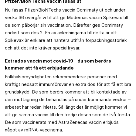
Pfizer/BioNTechs vaccin fasas ut
Nu fasas Pfizer/BioNTechs vaccin Comirnaty ut och under
vecka 36 övergår vi till att ge Modernas vaccin Spikevax till
de som påbörjar sin vaccination. Därefter ges Comirnaty
endast som dos 2. En av anledningarna till detta är att
Spikevax är enklare att hantera utifrån förpackningsstorlek
och att det inte kräver specialfrysar.
Extrados vaccin mot covid-19 – du som berörs
kommer att få ett erbjudande
Folkhälsomyndigheten rekommenderar personer med
kraftigt nedsatt immunförsvar en extra dos för att få ett bra
grundskydd. De som berörs kommer att bli kontaktade av
den mottagning de behandlas på under kommande veckor –
arbetet har redan inletts. Så långt det är möjligt kommer vi
att ge samma vaccin till den tredje dosen som de två första.
De som vaccinerats med AstraZenecas vaccin erbjuds
något av mRNA-vaccinerna.