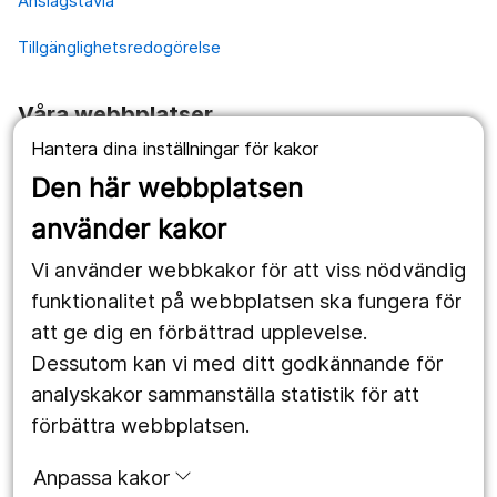
Anslagstavla
Tillgänglighetsredogörelse
Våra webbplatser
Hantera dina inställningar för kakor
1177.se
Den här webbplatsen
Länstrafiken
använder kakor
Vårdgivare
Vi använder webbkakor för att viss nödvändig
Utveckling
funktionalitet på webbplatsen ska fungera för
att ge dig en förbättrad upplevelse.
Dessutom kan vi med ditt godkännande för
Följ oss
analyskakor sammanställa statistik för att
Facebook
förbättra webbplatsen.
Instagram
portrait
Anpassa kakor