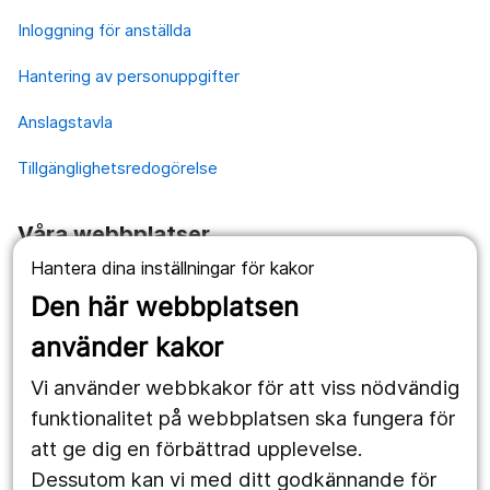
Inloggning för anställda
Hantering av personuppgifter
Anslagstavla
Tillgänglighetsredogörelse
Våra webbplatser
Hantera dina inställningar för kakor
1177.se
Den här webbplatsen
Länstrafiken
använder kakor
Vårdgivare
Vi använder webbkakor för att viss nödvändig
Utveckling
funktionalitet på webbplatsen ska fungera för
att ge dig en förbättrad upplevelse.
Dessutom kan vi med ditt godkännande för