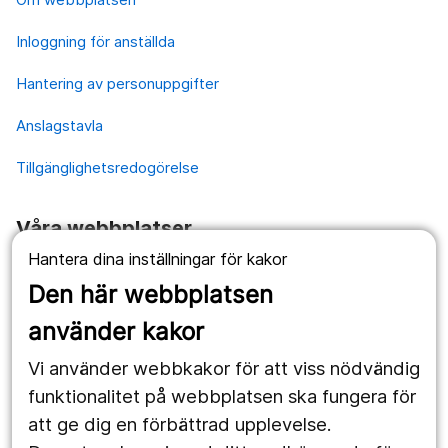
Inloggning för anställda
Hantering av personuppgifter
Anslagstavla
Tillgänglighetsredogörelse
Våra webbplatser
Hantera dina inställningar för kakor
1177.se
Den här webbplatsen
Länstrafiken
använder kakor
Vårdgivare
Vi använder webbkakor för att viss nödvändig
Utveckling
funktionalitet på webbplatsen ska fungera för
att ge dig en förbättrad upplevelse.