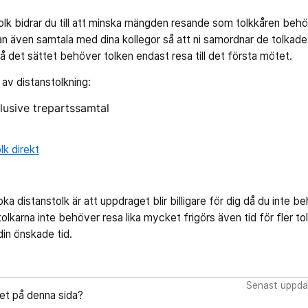
lk bidrar du till att minska mängden resande som tolkkåren behö
kan även samtala med dina kollegor så att ni samordnar de tolka
å det sättet behöver tolken endast resa till det första mötet.
r av distanstolkning:
klusive trepartssamtal
lk direkt
a distanstolk är att uppdraget blir billigare för dig då du inte b
olkarna inte behöver resa lika mycket frigörs även tid för fler to
 din önskade tid.
Senast uppdat
let på denna sida?