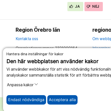
JA
NEJ
Region Örebro län
regiono
Kontakta oss
Om webbp
Organisationsnummer: 2321000164
Inloggning 
Hantera dina inställningar för kakor
Tillsammans skapar vi ett bättre liv
Hantering 
Den här webbplatsen använder kakor
Anslagstav
Vi använder webbkakor för att viss nödvändig funktionali
analyskakor sammanställa statistik för att förbättra webb
Tillgängli
Anpassa kakor
Endast nödvändiga
Acceptera alla