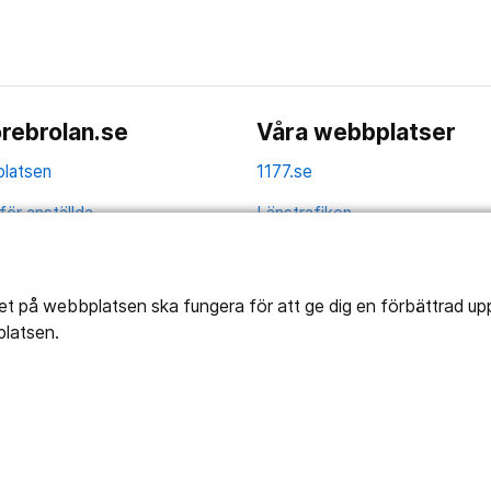
rebrolan.se
Våra webbplatser
latsen
1177.se
för anställda
Länstrafiken
av personuppgifter
Vårdgivare
la
Utveckling
tet på webbplatsen ska fungera för att ge dig en förbättrad u
platsen.
ghetsredogörelse