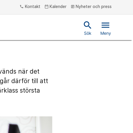
Kontakt
Kalender
Nyheter och press
phone
calendar_today
article
search
menu
Sök
Meny
nvänds när det
år därför till att
rklass största