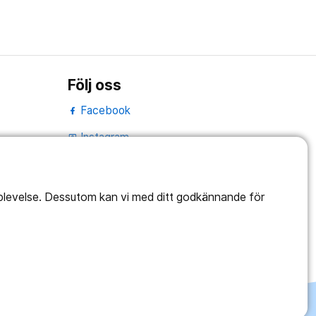
Följ oss
Facebook
Instagram
portrait
LinkedIn
work_outline
pplevelse. Dessutom kan vi med ditt godkännande för