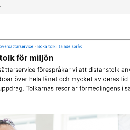
dd
översättarservice
Boka tolk i talade språk
olk för miljön
sättarservice förespråkar vi att distanstolk a
obbar över hela länet och mycket av deras tid g
uppdrag. Tolkarnas resor är förmedlingens i sä